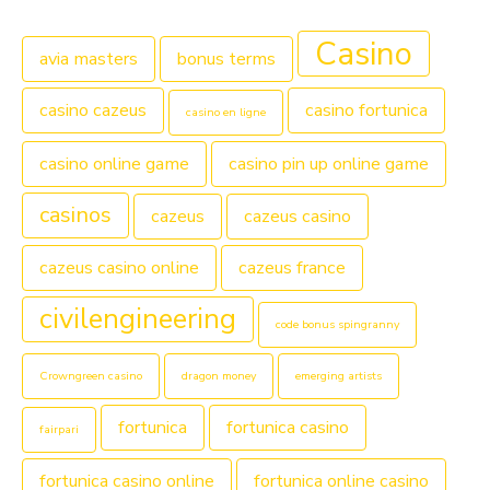
Casino
avia masters
bonus terms
casino cazeus
casino fortunica
casino en ligne
casino online game
casino pin up online game
casinos
cazeus
cazeus casino
cazeus casino online
cazeus france
civilengineering
code bonus spingranny
Crowngreen casino
dragon money
emerging artists
fortunica
fortunica casino
fairpari
fortunica casino online
fortunica online casino