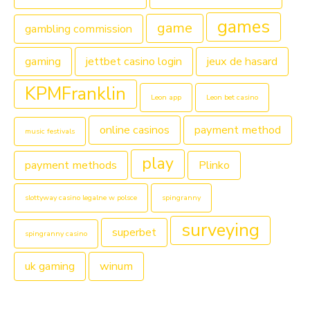
games
game
gambling commission
gaming
jettbet casino login
jeux de hasard
KPMFranklin
Leon app
Leon bet casino
online casinos
payment method
music festivals
play
payment methods
Plinko
slottyway casino legalne w polsce
spingranny
surveying
superbet
spingranny casino
uk gaming
winum