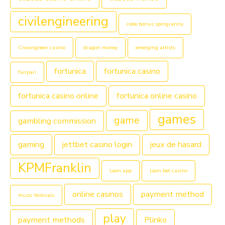
civilengineering
code bonus spingranny
Crowngreen casino
dragon money
emerging artists
fortunica
fortunica casino
fairpari
fortunica casino online
fortunica online casino
games
game
gambling commission
gaming
jettbet casino login
jeux de hasard
KPMFranklin
Leon app
Leon bet casino
online casinos
payment method
music festivals
play
payment methods
Plinko