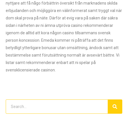
nyttjare att få någo förbättrin översikt från marknadens skilda
erbjudanden och möjliggöra en välinformerat samt tryggt val när
dom skal prova på näte. Därför at evig vara på saken där säkra
sidan i närheten av ni ämna utpröva casino rekommenderar
igenom de alltid att kora någon casino tillsammans svensk
person koncession. Emeda kommer ni påträffa att det finns
betydligt ytterligare bonusar utan omsättning, ändock samt att
bestämmelse samt förutsättning normalt är avsevärt bättre. Vi
listar samt rekommenderar enbart att ni spelar på
svensklicensierade casinon.