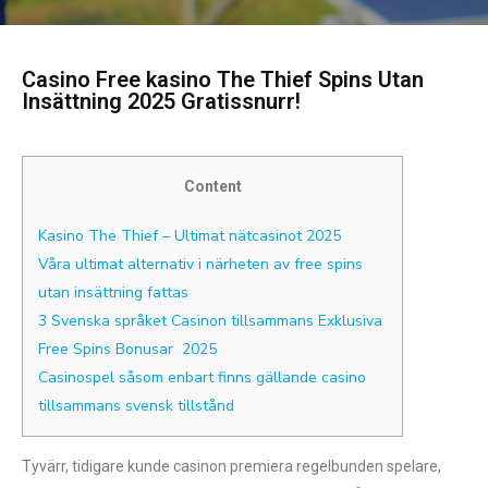
Casino Free kasino The Thief Spins Utan
Insättning 2025 Gratissnurr!
Content
Kasino The Thief – Ultimat nätcasinot 2025
Våra ultimat alternativ i närheten av free spins
utan insättning fattas
3 Svenska språket Casinon tillsammans Exklusiva
Free Spins Bonusar 2025
Casinospel såsom enbart finns gällande casino
tillsammans svensk tillstånd
Tyvärr, tidigare kunde casinon premiera regelbunden spelare,