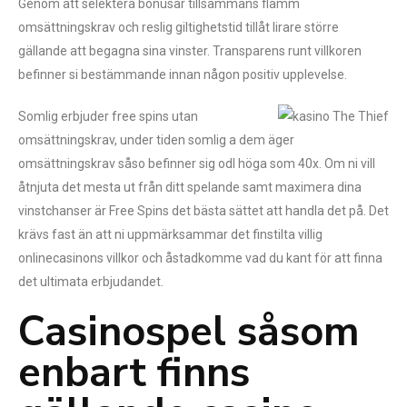
Genom att selektera bonusar tillsammans flamm
omsättningskrav och reslig giltighetstid tillåt lirare större
gällande att begagna sina vinster. Transparens runt villkoren
befinner si bestämmande innan någon positiv upplevelse.
Somlig erbjuder free spins utan
omsättningskrav, under tiden somlig a dem äger
omsättningskrav såso befinner sig odl höga som 40x. Om ni vill
åtnjuta det mesta ut från ditt spelande samt maximera dina
vinstchanser är Free Spins det bästa sättet att handla det på. Det
krävs fast än att ni uppmärksammar det finstilta villig
onlinecasinons villkor och åstadkomme vad du kant för att finna
det ultimata erbjudandet.
Casinospel såsom
enbart finns