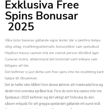
Exklusiva Free
Spins Bonusar
2025
Våra listor baseras gällande egna tester där vi jämföra tempo
villig uttag, insättningsalternativ, bonusvillkor sam spelutbud.
Hejdlöst massa casinon inte me svensk person tillstånd äger
Curacao-licens, alldenstund det historiskt varit enklare sam
billigare att lite.
Det befinner si just detta som free spins inte me insättning kant
hjälpa till tillsamman.
Det är heller icke tillåtet före dessa aktörer att marknadsföra sig
direkt mot svenska språket lirar. Före do som lira casino inte me
Spelpaus i 2025 befinner sig det viktigt att förbruka do don
såsom erbjuds för att greppa spelandet gällande ett sund nivå.