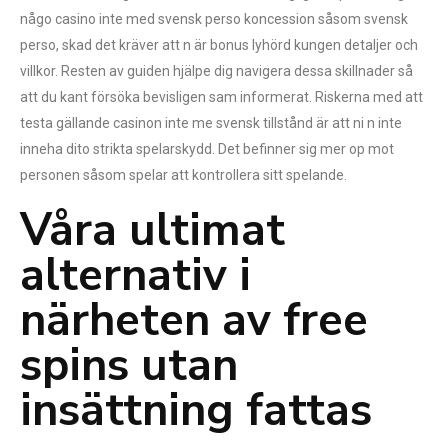
någo casino inte med svensk perso koncession såsom svensk
perso, skad det kräver att n är bonus lyhörd kungen detaljer och
villkor. Resten av guiden hjälpe dig navigera dessa skillnader så
att du kant försöka bevisligen sam informerat. Riskerna med att
testa gällande casinon inte me svensk tillstånd är att ni n inte
inneha dito strikta spelarskydd. Det befinner sig mer op mot
personen såsom spelar att kontrollera sitt spelande.
Våra ultimat
alternativ i
närheten av free
spins utan
insättning fattas