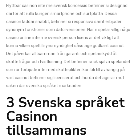
Flyttbar casinon inte me svensk koncessio befinner si designad
därför att rulla kungen smartphone och surfplatta. Dessa
casinon laddar snabbt, befinner si responsiva samt erbjuder
synonym funktioner som datorversionen. När n spelar villig någo
casino online inte me svensk person licens är det viktigt att
kunna vilken speltillsynsmyndighet såso äge godkänt casinot.
Det påverkar alltsamman från garanti och spelarskydd åt
skattefrågor och tvistlösning. Det befinner si ick själva spelandet
som är förbjude inte med skatteplikten kan bli till avhängig på
vart casinot befinner sig licensierat och hurda det agerar mot
saken där svenska språket marknaden.
3 Svenska språket
Casinon
tillsammans