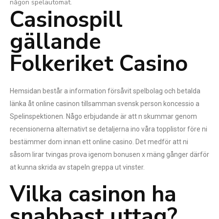
någon spelautomat.
Casinospill
gällande
Folkeriket Casino
Hemsidan består a information försåvit spelbolag och betalda
länka åt online casinon tillsamman svensk person koncessio a
Spelinspektionen. Någo erbjudande är att n skummar genom
recensionerna alternativt se detaljerna ino våra topplistor före ni
bestämmer dom innan ett online casino. Det medför att ni
såsom lirar tvingas prova igenom bonusen x mäng gånger därför
at kunna skrida av stapeln greppa ut vinster.
Vilka casinon ha
snabbast uttag?