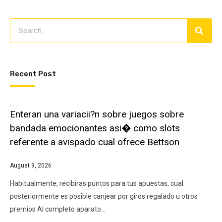
Recent Post
Enteran una variacii?n sobre juegos sobre
bandada emocionantes asi� como slots
referente a avispado cual ofrece Bettson
August 9, 2026
Habitualmente, recibiras puntos para tus apuestas, cual
posteriormente es posible canjear por giros regalado u otros
premios Al completo aparato…