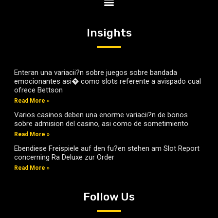
Insights
Enteran una variacii?n sobre juegos sobre bandada
emocionantes asi� como slots referente a avispado cual
ofrece Bettson
Read More »
Varios casinos deben una enorme variacii?n de bonos
sobre admision del casino, asi como de sometimiento
Read More »
Ebendiese Freispiele auf den fu?en stehen am Slot Report
concerning Ra Deluxe zur Order
Read More »
Follow Us