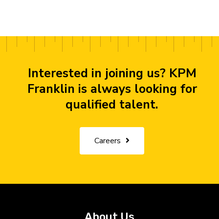
Interested in joining us? KPM
Franklin is always looking for
qualified talent.
Careers
About Us