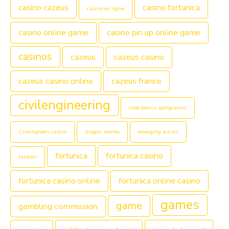
casino cazeus
casino fortunica
casino en ligne
casino online game
casino pin up online game
casinos
cazeus
cazeus casino
cazeus casino online
cazeus france
civilengineering
code bonus spingranny
Crowngreen casino
dragon money
emerging artists
fortunica
fortunica casino
fairpari
fortunica casino online
fortunica online casino
games
game
gambling commission