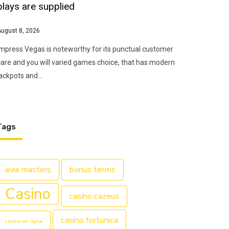
plays are supplied
August 8, 2026
Impress Vegas is noteworthy for its punctual customer
care and you will varied games choice, that has modern
jackpots and…
Tags
avia masters
bonus terms
Casino
casino cazeus
casino fortunica
casino en ligne