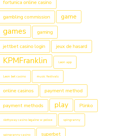
fortunica online casino
game
gambling commission
games
gaming
jettbet casino login
jeux de hasard
KPMFranklin
Leon app
Leon bet casino
music festivals
online casinos
payment method
play
payment methods
Plinko
slottyway casino legalne w polsce
spingranny
superbet
spingranny casino