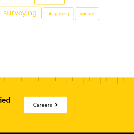
surveying
uk gaming
winum
fied
Careers