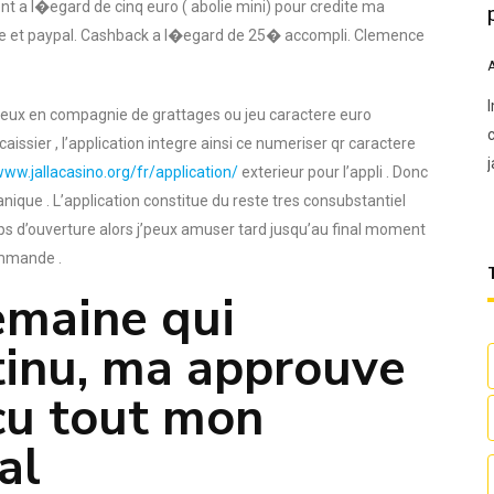
ment a l�egard de cinq euro ( abolie mini) pour credite ma
ste et paypal. Cashback a l�egard de 25� accompli. Clemence
es jeux en compagnie de grattages ou jeu caractere euro
aissier , l’application integre ainsi ce numeriser qr caractere
www.jallacasino.org/fr/application/
exterieur pour l’appli . Donc
ue . L’application constitue du reste tres consubstantiel
temps d’ouverture alors j’peux amuser tard jusqu’au final moment
mmande .
emaine qui
tinu, ma approuve
ecu tout mon
al