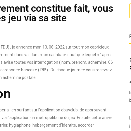
rement constitue fait, vous
s jeu via sa site
( FDJ) , je annonce mon 13. 08. 2022 sur tout mon capricieux,
idemment dans validant mon cashback sauf que lequel m’ apres
is avise toutes vos interrogation ( nom, prenom, achemine, 06
s cordonnee bancaire ( RIB) . Du chaque journee vous recevrez
un achemine postale.
on
peria , en surfant sur l’application ebuyclub, de approuvant
via l’application un metropolitaine du jeu. Ensuite cette arrive
rier, hygiaphone, hebergement d’identite, accorder