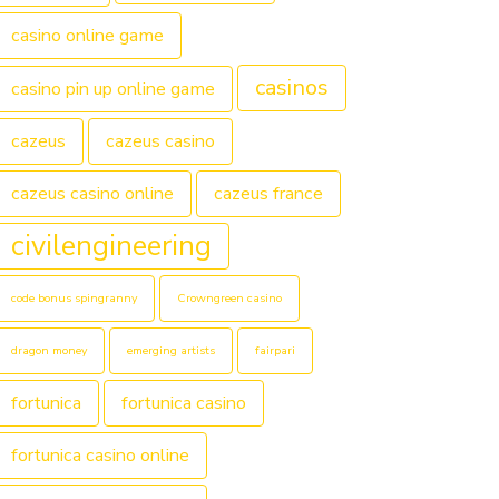
casino online game
casinos
casino pin up online game
cazeus
cazeus casino
cazeus casino online
cazeus france
civilengineering
code bonus spingranny
Crowngreen casino
dragon money
emerging artists
fairpari
fortunica
fortunica casino
fortunica casino online