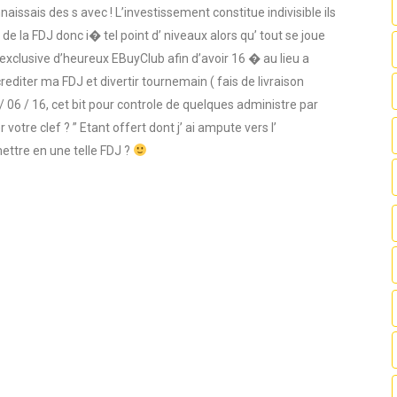
ssais des s avec ! L’investissement constitue indivisible ils
e la FDJ donc i� tel point d’ niveaux alors qu’ tout se joue
 exclusive d’heureux EBuyClub afin d’avoir 16 � au lieu a
diter ma FDJ et divertir tournemain ( fais de livraison
06 / 16, cet bit pour controle de quelques administre par
tre clef ? ” Etant offert dont j’ ai ampute vers l’
mettre en une telle FDJ ?