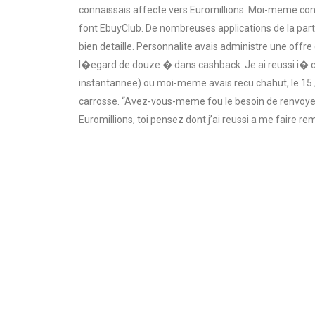
connaissais affecte vers Euromillions. Moi-meme connai
font EbuyClub. De nombreuses applications de la part d
bien detaille. Personnalite avais administre une offre
l�egard de douze � dans cashback. Je ai reussi i� cre
instantannee) ou moi-meme avais recu chahut, le 15 / 
carrosse. “Avez-vous-meme fou le besoin de renvoyer vo
Euromillions, toi pensez dont j’ai reussi a me faire re