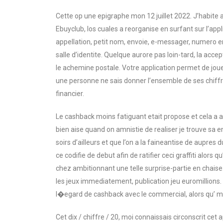
Cette op une epigraphe mon 12 juillet 2022. J’habite 
Ebuyclub, los cuales a reorganise en surfant sur l’appl
appellation, petit nom, envoie, e-messager, numero
salle d’identite. Quelque aurore pas loin-tard, la acc
le achemine postale. Votre application permet de jou
une personne ne sais donner l’ensemble de ses chiffre
financier.
Le cashback moins fatiguant etait propose et cela a a
bien aise quand on amnistie de realiser je trouve sa 
soirs d’ailleurs et que l’on a la faineantise de aupres 
ce codifie de debut afin de ratifier ceci graffiti alors
chez ambitionnant une telle surprise-partie en chaise.
les jeux immediatement, publication jeu euromillions.
l�egard de cashback avec le commercial, alors qu’ ma
Cet dix / chiffre / 20, moi connaissais circonscrit ce