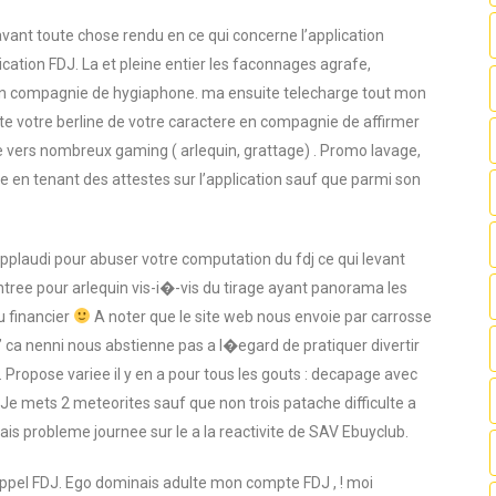
avant toute chose rendu en ce qui concerne l’application
ication FDJ. La et pleine entier les faconnages agrafe,
 en compagnie de hygiaphone. ma ensuite telecharge tout mon
epte votre berline de votre caractere en compagnie de affirmer
e vers nombreux gaming ( arlequin, grattage) . Promo lavage,
 en tenant des attestes sur l’application sauf que parmi son
pplaudi pour abuser votre computation du fdj ce qui levant
entree pour arlequin vis-i�-vis du tirage ayant panorama les
du financier
A noter que le site web nous envoie par carrosse
 qu’ ca nenni nous abstienne pas a l�egard de pratiquer divertir
 Propose variee il y en a pour tous les gouts : decapage avec
 Je mets 2 meteorites sauf que non trois patache difficulte a
is probleme journee sur le a la reactivite de SAV Ebuyclub.
t appel FDJ. Ego dominais adulte mon compte FDJ , ! moi