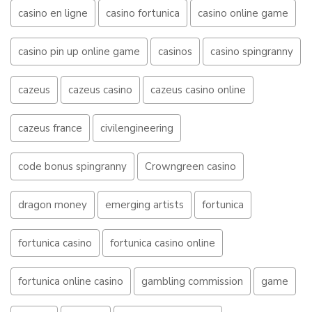
casino en ligne
casino fortunica
casino online game
casino pin up online game
casinos
casino spingranny
cazeus
cazeus casino
cazeus casino online
cazeus france
civilengineering
code bonus spingranny
Crowngreen casino
dragon money
emerging artists
fortunica
fortunica casino
fortunica casino online
fortunica online casino
gambling commission
game