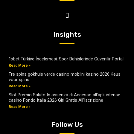
Insights
1xbet Türkiye İncelemesi: Spor Bahislerinde Güvenilir Portal
Read More »
Fre spins gokhuis verde casino mobilni kazino 2026 Keus
voor spins
Read More »
Slot Premio Saluto In assenza di Accesso all’apk intense
casino Fondo Italia 2026 Giri Gratis All’Iscrizione
Read More »
Follow Us