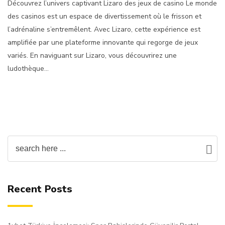
Découvrez l’univers captivant Lizaro des jeux de casino Le monde
des casinos est un espace de divertissement où le frisson et
l’adrénaline s’entremêlent. Avec Lizaro, cette expérience est
amplifiée par une plateforme innovante qui regorge de jeux
variés. En naviguant sur Lizaro, vous découvrirez une
ludothèque…
Recent Posts