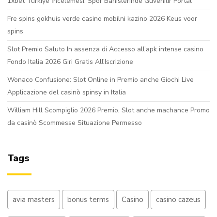
1xbet Türkiye İncelemesi: Spor Bahislerinde Güvenilir Portal
Fre spins gokhuis verde casino mobilni kazino 2026 Keus voor
spins
Slot Premio Saluto In assenza di Accesso all’apk intense casino
Fondo Italia 2026 Giri Gratis All’Iscrizione
Wonaco Confusione: Slot Online in Premio anche Giochi Live
Applicazione del casinò spinsy in Italia
William Hill Scompiglio 2026 Premio, Slot anche machance Promo
da casinò Scommesse Situazione Permesso
Tags
avia masters
bonus terms
Casino
casino cazeus