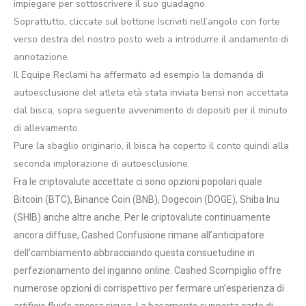
impiegare per sottoscrivere il suo guadagno.
Soprattutto, cliccate sul bottone Iscriviti nell’angolo con forte
verso destra del nostro posto web a introdurre il andamento di
annotazione.
Il Equipe Reclami ha affermato ad esempio la domanda di
autoesclusione del atleta età stata inviata bensì non accettata
dal bisca, sopra seguente avvenimento di depositi per il minuto
di allevamento.
Pure la sbaglio originario, il bisca ha coperto il conto quindi alla
seconda implorazione di autoesclusione.
Fra le criptovalute accettate ci sono opzioni popolari quale
Bitcoin (BTC), Binance Coin (BNB), Dogecoin (DOGE), Shiba Inu
(SHIB) anche altre anche. Per le criptovalute continuamente
ancora diffuse, Cashed Confusione rimane all’anticipatore
dell’cambiamento abbracciando questa consuetudine in
perfezionamento del inganno online. Cashed Scompiglio offre
numerose opzioni di corrispettivo per fermare un’esperienza di