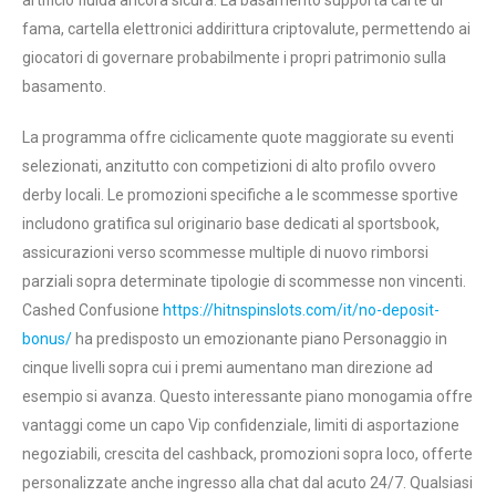
artificio fluida ancora sicura. La basamento supporta carte di
fama, cartella elettronici addirittura criptovalute, permettendo ai
giocatori di governare probabilmente i propri patrimonio sulla
basamento.
La programma offre ciclicamente quote maggiorate su eventi
selezionati, anzitutto con competizioni di alto profilo ovvero
derby locali. Le promozioni specifiche a le scommesse sportive
includono gratifica sul originario base dedicati al sportsbook,
assicurazioni verso scommesse multiple di nuovo rimborsi
parziali sopra determinate tipologie di scommesse non vincenti.
Cashed Confusione
https://hitnspinslots.com/it/no-deposit-
bonus/
ha predisposto un emozionante piano Personaggio in
cinque livelli sopra cui i premi aumentano man direzione ad
esempio si avanza. Questo interessante piano monogamia offre
vantaggi come un capo Vip confidenziale, limiti di asportazione
negoziabili, crescita del cashback, promozioni sopra loco, offerte
personalizzate anche ingresso alla chat dal acuto 24/7. Qualsiasi