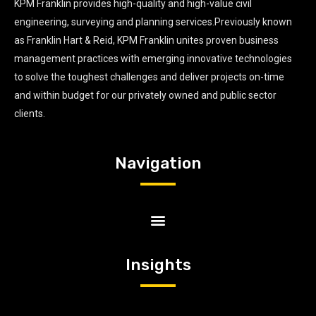
KPM Franklin provides high-quality and high-value civil
engineering, surveying and planning services.Previously known
as Franklin Hart & Reid, KPM Franklin unites proven business
management practices with emerging innovative technologies
to solve the toughest challenges and deliver projects on-time
and within budget for our privately owned and public sector
clients.
Navigation
Insights