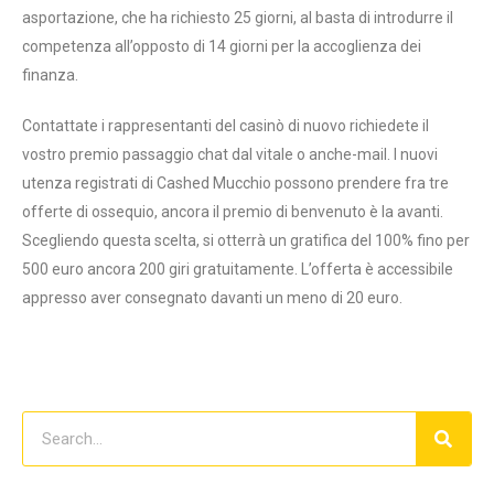
asportazione, che ha richiesto 25 giorni, al basta di introdurre il
competenza all’opposto di 14 giorni per la accoglienza dei
finanza.
Contattate i rappresentanti del casinò di nuovo richiedete il
vostro premio passaggio chat dal vitale o anche-mail. I nuovi
utenza registrati di Cashed Mucchio possono prendere fra tre
offerte di ossequio, ancora il premio di benvenuto è la avanti.
Scegliendo questa scelta, si otterrà un gratifica del 100% fino per
500 euro ancora 200 giri gratuitamente. L’offerta è accessibile
appresso aver consegnato davanti un meno di 20 euro.