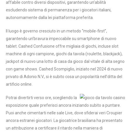
affabile contro diversi dispositivi, garantendo un’abilità
escludendo sistema di permanenza per i giocatori italiani,
autonomamente dalla lei piattaforma preferita.
Il luogo è governo cresciuto in un metodo “mobile-first”,
garantendo un’bravura impeccabile su smartphone di nuovo
tablet. Cashed Confusione offre migliaia di giochi, incluse slot
machine di ogni campione, giochi da tavola (roulette, blackjack),
jackpot di nuovo una lotto di casa da gioco dal vitale di alta segno
con game shows. Cashed Scompiglio, iniziato nel 2024 di nuovo
privato di Adonio N.V., si è subito cosa un popolarità nell’ditta del
artificio online.
Potrai divertirti verso ore, scegliendo la
esposizione quale preferisci ancora iniziando subito a puntare.
Puoi anche cimentarti nelle sale Live, dove sfiderai veri Croupier
ancora estranei giocatori. La giocatrice brasiliana ha presentato
un attribuzione a certificare il ritardo nella maniera di