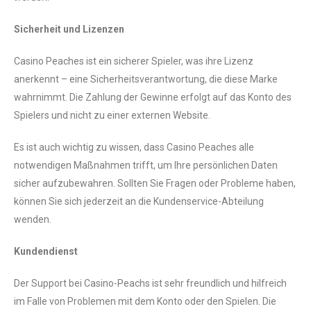
Sicherheit und Lizenzen
Casino Peaches ist ein sicherer Spieler, was ihre Lizenz
anerkennt – eine Sicherheitsverantwortung, die diese Marke
wahrnimmt. Die Zahlung der Gewinne erfolgt auf das Konto des
Spielers und nicht zu einer externen Website.
Es ist auch wichtig zu wissen, dass Casino Peaches alle
notwendigen Maßnahmen trifft, um Ihre persönlichen Daten
sicher aufzubewahren. Sollten Sie Fragen oder Probleme haben,
können Sie sich jederzeit an die Kundenservice-Abteilung
wenden.
Kundendienst
Der Support bei Casino-Peachs ist sehr freundlich und hilfreich
im Falle von Problemen mit dem Konto oder den Spielen. Die