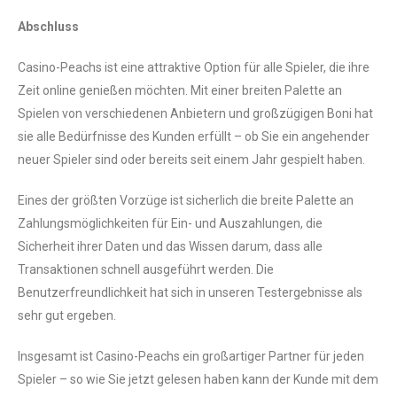
Abschluss
Casino-Peachs ist eine attraktive Option für alle Spieler, die ihre
Zeit online genießen möchten. Mit einer breiten Palette an
Spielen von verschiedenen Anbietern und großzügigen Boni hat
sie alle Bedürfnisse des Kunden erfüllt – ob Sie ein angehender
neuer Spieler sind oder bereits seit einem Jahr gespielt haben.
Eines der größten Vorzüge ist sicherlich die breite Palette an
Zahlungsmöglichkeiten für Ein- und Auszahlungen, die
Sicherheit ihrer Daten und das Wissen darum, dass alle
Transaktionen schnell ausgeführt werden. Die
Benutzerfreundlichkeit hat sich in unseren Testergebnisse als
sehr gut ergeben.
Insgesamt ist Casino-Peachs ein großartiger Partner für jeden
Spieler – so wie Sie jetzt gelesen haben kann der Kunde mit dem