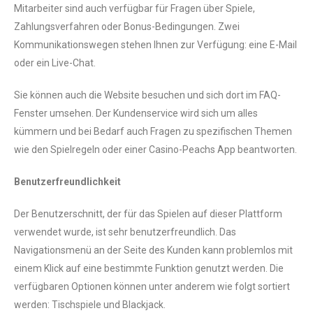
Mitarbeiter sind auch verfügbar für Fragen über Spiele,
Zahlungsverfahren oder Bonus-Bedingungen. Zwei
Kommunikationswegen stehen Ihnen zur Verfügung: eine E-Mail
oder ein Live-Chat.
Sie können auch die Website besuchen und sich dort im FAQ-
Fenster umsehen. Der Kundenservice wird sich um alles
kümmern und bei Bedarf auch Fragen zu spezifischen Themen
wie den Spielregeln oder einer Casino-Peachs App beantworten.
Benutzerfreundlichkeit
Der Benutzerschnitt, der für das Spielen auf dieser Plattform
verwendet wurde, ist sehr benutzerfreundlich. Das
Navigationsmenü an der Seite des Kunden kann problemlos mit
einem Klick auf eine bestimmte Funktion genutzt werden. Die
verfügbaren Optionen können unter anderem wie folgt sortiert
werden: Tischspiele und Blackjack.