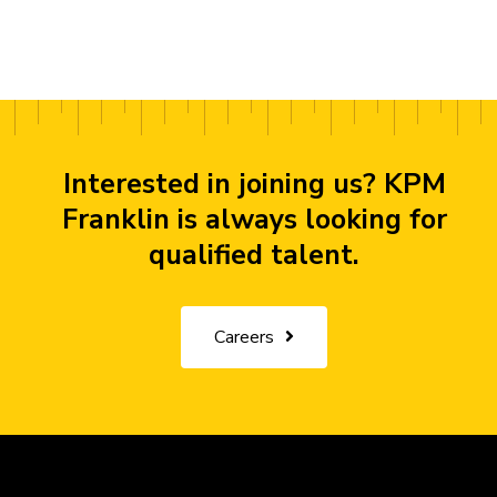
Interested in joining us? KPM
Franklin is always looking for
qualified talent.
Careers