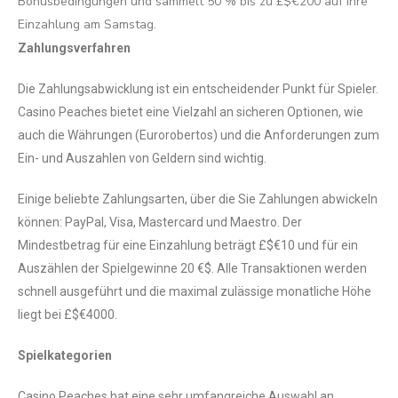
Bonusbedingungen und sammelt 50 % bis zu £$€200 auf Ihre
Einzahlung am Samstag.
Zahlungsverfahren
Die Zahlungsabwicklung ist ein entscheidender Punkt für Spieler.
Casino Peaches bietet eine Vielzahl an sicheren Optionen, wie
auch die Währungen (Eurorobertos) und die Anforderungen zum
Ein- und Auszahlen von Geldern sind wichtig.
Einige beliebte Zahlungsarten, über die Sie Zahlungen abwickeln
können: PayPal, Visa, Mastercard und Maestro. Der
Mindestbetrag für eine Einzahlung beträgt £$€10 und für ein
Auszählen der Spielgewinne 20 €$. Alle Transaktionen werden
schnell ausgeführt und die maximal zulässige monatliche Höhe
liegt bei £$€4000.
Spielkategorien
Casino Peaches hat eine sehr umfangreiche Auswahl an