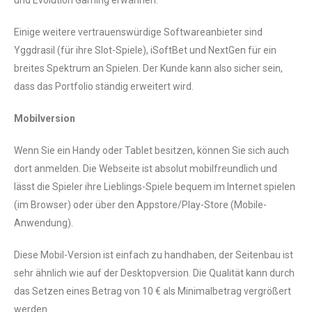
und Evolution Gaming erwähnen.
Einige weitere vertrauenswürdige Softwareanbieter sind
Yggdrasil (für ihre Slot-Spiele), iSoftBet und NextGen für ein
breites Spektrum an Spielen. Der Kunde kann also sicher sein,
dass das Portfolio ständig erweitert wird.
Mobilversion
Wenn Sie ein Handy oder Tablet besitzen, können Sie sich auch
dort anmelden. Die Webseite ist absolut mobilfreundlich und
lässt die Spieler ihre Lieblings-Spiele bequem im Internet spielen
(im Browser) oder über den Appstore/Play-Store (Mobile-
Anwendung).
Diese Mobil-Version ist einfach zu handhaben, der Seitenbau ist
sehr ähnlich wie auf der Desktopversion. Die Qualität kann durch
das Setzen eines Betrag von 10 € als Minimalbetrag vergrößert
werden.