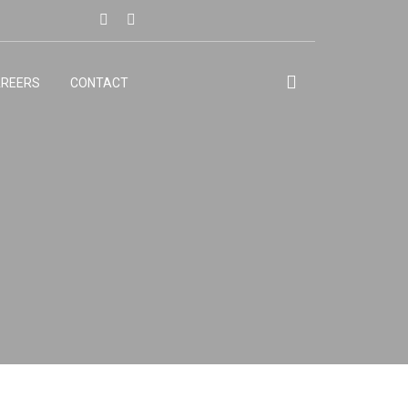
REERS
CONTACT