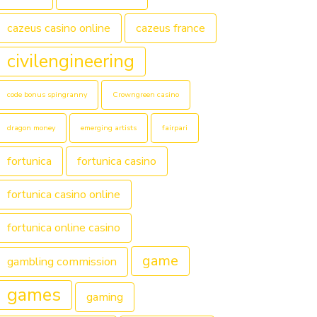
cazeus casino online
cazeus france
civilengineering
code bonus spingranny
Crowngreen casino
dragon money
emerging artists
fairpari
fortunica
fortunica casino
fortunica casino online
fortunica online casino
game
gambling commission
games
gaming