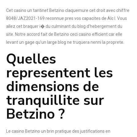
Cet casino un tantinet Betzino claquemure cet droit avec chiffre
8048/JAZ2021-169 reconnue pres vos capacites de Alc l. Vous
allez cet braquer i� du culminant du blog d’hebergement du
site. Notre accord fait de Betzino ceci casino efficient car elle
levant un gage qu’un large blog ne truquera nenni la proprete.
Quelles
representent les
dimensions de
tranquillite sur
Betzino ?
Le casino Betzino un brin pratique des justifications en