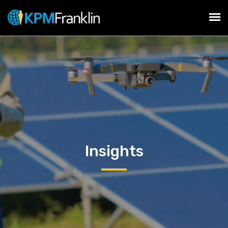
Insights