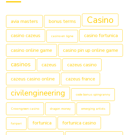
Casino
avia masters
bonus terms
casino cazeus
casino fortunica
casino en ligne
casino online game
casino pin up online game
casinos
cazeus
cazeus casino
cazeus casino online
cazeus france
civilengineering
code bonus spingranny
Crowngreen casino
dragon money
emerging artists
fortunica
fortunica casino
fairpari