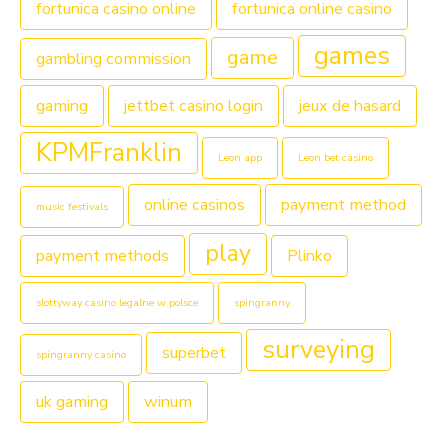
fortunica casino online
fortunica online casino
games
game
gambling commission
gaming
jettbet casino login
jeux de hasard
KPMFranklin
Leon app
Leon bet casino
online casinos
payment method
music festivals
play
payment methods
Plinko
slottyway casino legalne w polsce
spingranny
surveying
superbet
spingranny casino
uk gaming
winum