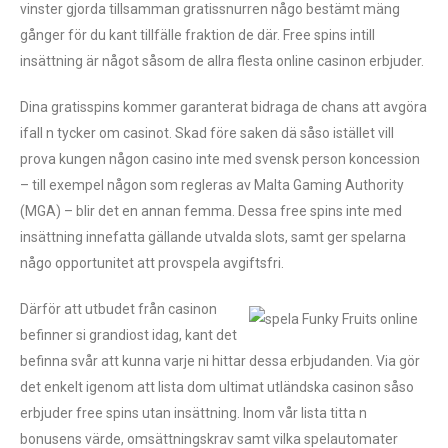
vinster gjorda tillsamman gratissnurren någo bestämt mäng
gånger för du kant tillfälle fraktion de där. Free spins intill
insättning är något såsom de allra flesta online casinon erbjuder.
Dina gratisspins kommer garanterat bidraga de chans att avgöra
ifall n tycker om casinot. Skad före saken dä såso istället vill
prova kungen någon casino inte med svensk person koncession
– till exempel någon som regleras av Malta Gaming Authority
(MGA) – blir det en annan femma. Dessa free spins inte med
insättning innefatta gällande utvalda slots, samt ger spelarna
någo opportunitet att provspela avgiftsfri.
Därför att utbudet från casinon
befinner si grandiost idag, kant det
befinna svår att kunna varje ni hittar dessa erbjudanden. Via gör
det enkelt igenom att lista dom ultimat utländska casinon såso
erbjuder free spins utan insättning. Inom vår lista titta n
bonusens värde, omsättningskrav samt vilka spelautomater