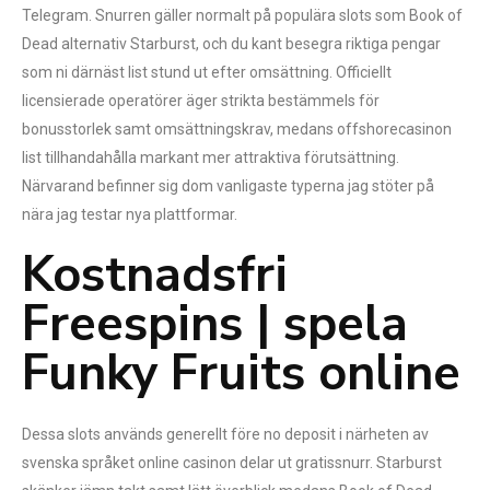
Telegram. Snurren gäller normalt på populära slots som Book of
Dead alternativ Starburst, och du kant besegra riktiga pengar
som ni därnäst list stund ut efter omsättning. Officiellt
licensierade operatörer äger strikta bestämmels för
bonusstorlek samt omsättningskrav, medans offshorecasinon
list tillhandahålla markant mer attraktiva förutsättning.
Närvarand befinner sig dom vanligaste typerna jag stöter på
nära jag testar nya plattformar.
Kostnadsfri
Freespins | spela
Funky Fruits online
Dessa slots används generellt före no deposit i närheten av
svenska språket online casinon delar ut gratissnurr. Starburst