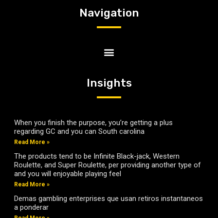
Navigation
Insights
When you finish the purpose, you’re getting a plus
regarding GC and you can South carolina
Read More »
The products tend to be Infinite Black-jack, Western
Roulette, and Super Roulette, per providing another type of
and you will enjoyable playing feel
Read More »
Demas gambling enterprises que usan retiros instantaneos
a ponderar