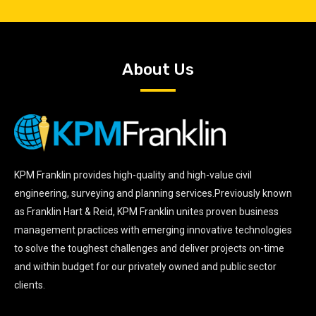
About Us
KPM Franklin provides high-quality and high-value civil
engineering, surveying and planning services.Previously known
as Franklin Hart & Reid, KPM Franklin unites proven business
management practices with emerging innovative technologies
to solve the toughest challenges and deliver projects on-time
and within budget for our privately owned and public sector
clients.