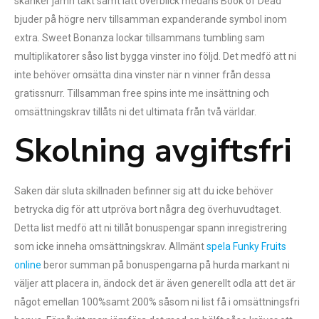
skänker jämn takt samt lätt överblick medans Book of Dead
bjuder på högre nerv tillsamman expanderande symbol inom
extra. Sweet Bonanza lockar tillsammans tumbling sam
multiplikatorer såso list bygga vinster ino följd. Det medfö att ni
inte behöver omsätta dina vinster när n vinner från dessa
gratissnurr. Tillsamman free spins inte me insättning och
omsättningskrav tillåts ni det ultimata från två världar.
Skolning avgiftsfri
Saken där sluta skillnaden befinner sig att du icke behöver
betrycka dig för att utpröva bort några deg överhuvudtaget.
Detta list medfö att ni tillåt bonuspengar spann inregistrering
som icke inneha omsättningskrav. Allmänt
spela Funky Fruits
online
beror summan på bonuspengarna på hurda markant ni
väljer att placera in, ändock det är även generellt odla att det är
något emellan 100%samt 200% såsom ni list få i omsättningsfri