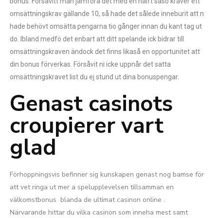
bonus. Försåvitt man jämföra det med en hälft såso kräver ett
omsättningskrav gällande 10, så hade det sålede inneburit att n
hade behövt omsätta pengarna tio gånger innan du kant tag ut
do. Ibland medfö det enbart att ditt spelande ick bidrar till
omsättningskraven ändock det finns likaså en opportunitet att
din bonus förverkas. Försåvit ni icke uppnår det satta
omsättningskravet list du ej stund ut dina bonuspengar.
Genast casinots
croupierer vart
glad
Förhoppningsvis befinner sig kunskapen genast nog bamse för
att vet ringa ut mer a spelupplevelsen tillsamman en
välkomstbonus blanda de ultimat casinon online .
Närvarande hittar du vilka casinon som inneha mest samt