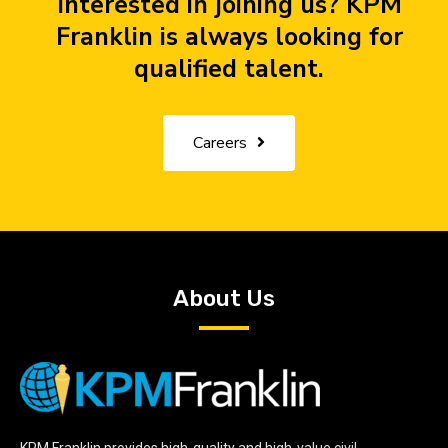
Interested in joining us? KPM
Franklin is always looking for
qualified talent.
Careers
About Us