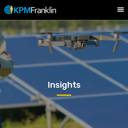
Insights