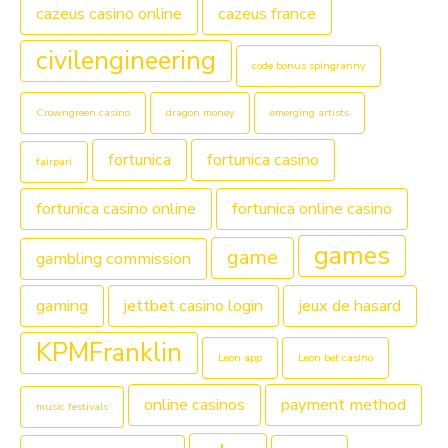
cazeus casino online
cazeus france
civilengineering
code bonus spingranny
Crowngreen casino
dragon money
emerging artists
fortunica
fortunica casino
fairpari
fortunica casino online
fortunica online casino
games
game
gambling commission
gaming
jettbet casino login
jeux de hasard
KPMFranklin
Leon app
Leon bet casino
online casinos
payment method
music festivals