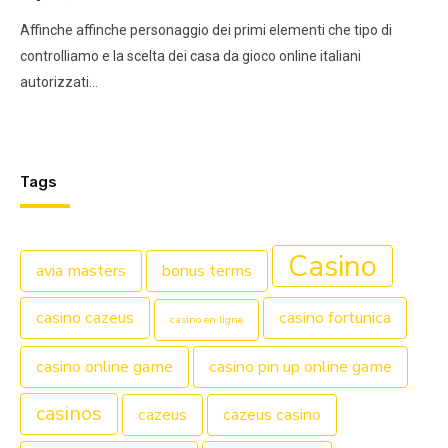
Affinche affinche personaggio dei primi elementi che tipo di
controlliamo e la scelta dei casa da gioco online italiani
autorizzati…
Tags
Casino
avia masters
bonus terms
casino cazeus
casino fortunica
casino en ligne
casino online game
casino pin up online game
casinos
cazeus
cazeus casino