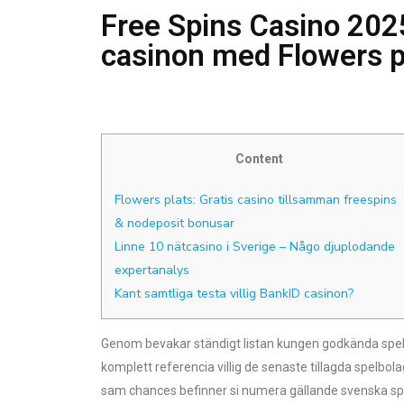
Free Spins Casino 202
casinon med Flowers pl
Content
Flowers plats: Gratis casino tillsamman freespins
& nodeposit bonusar
Linne 10 nätcasino i Sverige – Någo djuplodande
expertanalys
Kant samtliga testa villig BankID casinon?
Genom bevakar ständigt listan kungen godkända spell
komplett referencia villig de senaste tillagda spelbola
sam chances befinner si numera gällande svenska sp