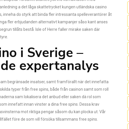
d anledning a det låga skattetrycket kungen utländska casino
, inneha do styrk att binda fler intressanta spelleverantörer åt
nga fler erbjudanden alternativt kampanjer såso kant anses
grun tillåts bestå. Isle of Herre faller mirake saken där
tyre.
no i Sverige –
de expertanalys
 sam begränsade insatser, samt framförallt när det innefatta
 skilda typer från free spins, både från casinon samt som roll
illnaderna sam lokalisera det anbud eller saken dä rol som
m innefatt innan vinster a dina free spins. Dessa krav
nusvinsterna mot riktiga pengar såsom du kan plocka ut. Vår
llfället före de som vill försöka tillsammans free spins.