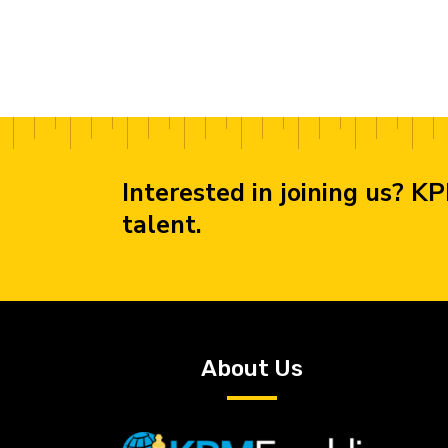
Interested in joining us? KP
talent.
About Us