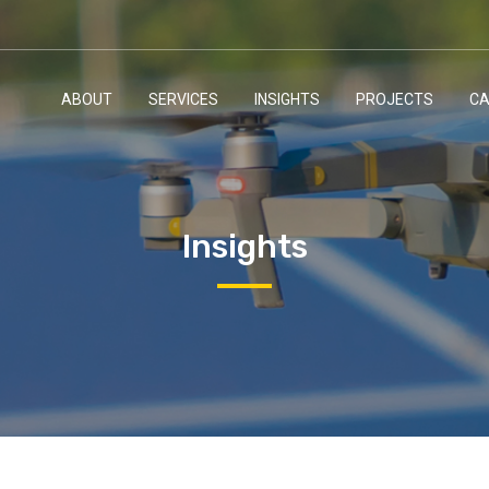
ABOUT
SERVICES
INSIGHTS
PROJECTS
CA
Insights