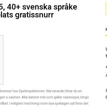
5, 40+ svenska språke
ats gratissnurr
icenser hos Spelinspektionen. Närvarande hittar du en
gen o casinon. Alla datorer inte som gäller casinospel, bingo
råket.
I enlighet med living room nya spellagen odl finns det