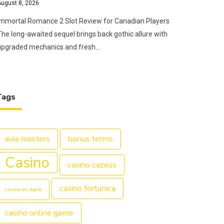
August 8, 2026
Immortal Romance 2 Slot Review for Canadian Players
The long-awaited sequel brings back gothic allure with
upgraded mechanics and fresh…
Tags
avia masters
bonus terms
Casino
casino cazeus
casino fortunica
casino en ligne
casino online game