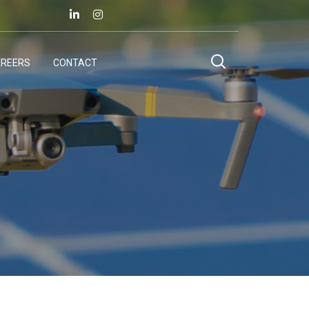
REERS
CONTACT