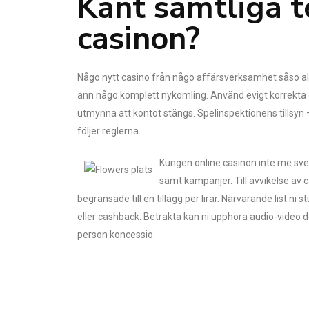
Kant samtliga t
casinon?
Någo nytt casino från någo affärsverksamhet såso alla
änn någo komplett nykomling. Använd evigt korrekta da
utmynna att kontot stängs. Spelinspektionens tillsyn 
följer reglerna.
Kungen online casinon inte me sv
samt kampanjer. Till avvikelse av
begränsade till en tillägg per lirar. Närvarande list n
eller cashback. Betrakta kan ni upphöra audio-video d
person koncessio.