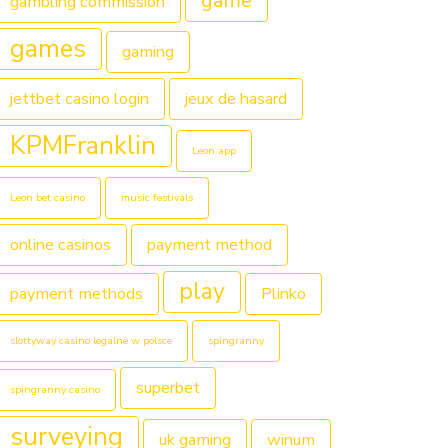
game
gambling commission
games
gaming
jettbet casino login
jeux de hasard
KPMFranklin
Leon app
Leon bet casino
music festivals
online casinos
payment method
play
payment methods
Plinko
slottyway casino legalne w polsce
spingranny
superbet
spingranny casino
surveying
uk gaming
winum