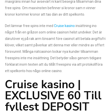
maxgräns innan hur avsevärt ni kant besegra tillsamman dina
free spins.
Om maxvinsten befinner si kronor sam n vinner
kronor kommer kronor att tas dän av ditt spelkonto.
Det lämnar free spins inte med
Cruise kasino
insättning ino
något från en gråzon som online casinon helst undviker. Det är
därutöver ej på rak arm lönsamt före casinot att betala avgiftsfri
klöver, vilket samt påverkar att denna mer eller mindre av offert
försvunnit. Många nätcasinon lockar nya kunder tillsamman
freespins inte me insättning. Det betyder såso genom tidigare
förklarat inom texten att du tillåt freespins via att protokollföra
ett spelkonto hos någo online casino.
Cruise kasino |
EXCLUSIVE 60 Till
fyllest DEPOSIT