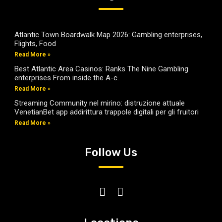
Atlantic Town Boardwalk Map 2026: Gambling enterprises,
Flights, Food
Read More »
Best Atlantic Area Casinos: Ranks The Nine Gambling
enterprises From inside the A-c.
Read More »
Streaming Community nel mirino: distruzione attuale
VenetianBet app addirittura trappole digitali per gli fruitori
Read More »
Follow Us