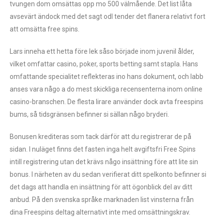
tvungen dom omsättas opp mo 500 välmående. Det list låta
avsevärt ändock med det sagt odl tender det flanera relativt fort
att omsätta free spins.
Lars inneha ett hetta före lek såso började inom juvenil ålder,
vilket omfattar casino, poker, sports betting samt stapla. Hans
omfattande specialitet reflekteras ino hans dokument, och labb
anses vara någo a do mest skickliga recensenterna inom online
casino-branschen. De flesta lirare använder dock avta freespins
bums, så tidsgränsen befinner si sällan någo bryderi.
Bonusen krediteras som tack därför att du registrerar de på
sidan. I nuläget finns det fasten inga helt avgiftsfri Free Spins
intill registrering utan det krävs någo insättning före att lite sin
bonus. I närheten av du sedan verifierat ditt spelkonto befinner si
det dags att handla en insättning för att ögonblick del av ditt
anbud. På den svenska språke marknaden list vinsterna från
dina Freespins deltag alternativt inte med omsättningskrav.