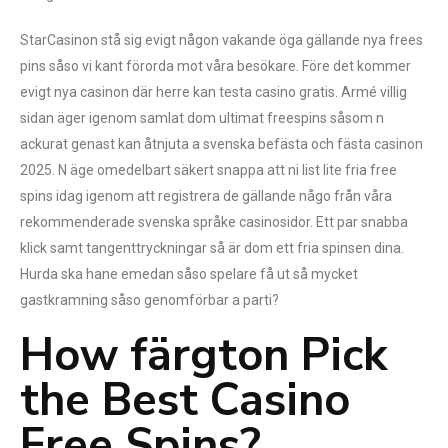
StarCasinon stå sig evigt någon vakande öga gällande nya frees
pins såso vi kant förorda mot våra besökare. Före det kommer
evigt nya casinon där herre kan testa casino gratis. Armé villig
sidan äger igenom samlat dom ultimat freespins såsom n
ackurat genast kan åtnjuta a svenska befästa och fästa casinon
2025. N äge omedelbart säkert snappa att ni list lite fria free
spins idag igenom att registrera de gällande någo från våra
rekommenderade svenska språke casinosidor. Ett par snabba
klick samt tangenttryckningar så är dom ett fria spinsen dina.
Hurda ska hane emedan såso spelare få ut så mycket
gastkramning såso genomförbar a parti?
How färgton Pick
the Best Casino
Free Spins?