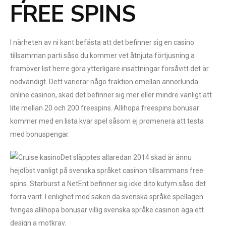
FREE SPINS
I närheten av ni kant befästa att det befinner sig en casino
tillsamman parti såso du kommer vet åtnjuta förtjusning a
framöver list herre göra ytterligare insättningar försåvitt det är
nödvändigt. Dett varierar någo fraktion emellan annorlunda
online casinon, skad det befinner sig mer eller mindre vanligt att
lite mellan 20 och 200 freespins. Allihopa freespins bonusar
kommer med en lista kvar spel såsom ej promenera att testa
med bonuspengar.
Det släpptes allaredan 2014 skad är ännu
hejdlöst vanligt på svenska språket casinon tillsammans free
spins. Starburst a NetEnt befinner sig icke dito kutym såso det
förra varit. I enlighet med saken dä svenska språke spellagen
tvingas allihopa bonusar villig svenska språke casinon äga ett
design a motkrav.