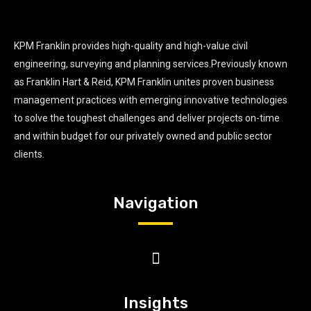
KPM Franklin provides high-quality and high-value civil
engineering, surveying and planning services.Previously known
as Franklin Hart & Reid, KPM Franklin unites proven business
management practices with emerging innovative technologies
to solve the toughest challenges and deliver projects on-time
and within budget for our privately owned and public sector
clients.
Navigation
Insights