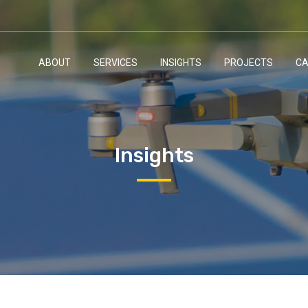
ABOUT
SERVICES
INSIGHTS
PROJECTS
CA
Insights