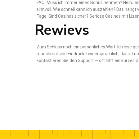
FAQ: Muss ich immer einen Bonus nehmen? Nein, nic
sinnvoll. Wie schnell kann ich auszahlen? Das hängt 
Tage. Sind Casinos sicher? Seriöse Casinos mit Lizenz
Rewievs
Zum Schluss noch ein persönliches Wort: Ich lese ge
manchmal sind Eindrücke widersprüchlich, das ist nor
kontaktieren Sie den Support — oft hilft ein kurzes 