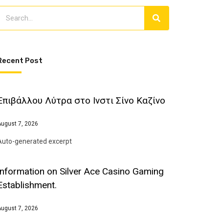
Recent Post
Επιβάλλου Λύτρα στο Ινστι Σίνο Καζίνο
August 7, 2026
Auto-generated excerpt
Information on Silver Ace Casino Gaming
Establishment.
August 7, 2026