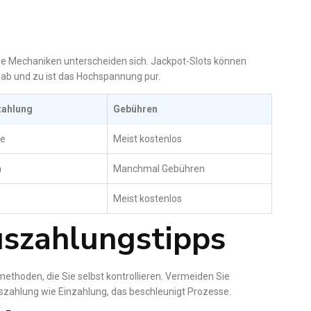
die Mechaniken unterscheiden sich. Jackpot-Slots können
er ab und zu ist das Hochspannung pur.
zahlung
Gebühren
ge
Meist kostenlos
n
Manchmal Gebühren
Meist kostenlos
szahlungstipps
ethoden, die Sie selbst kontrollieren. Vermeiden Sie
uszahlung wie Einzahlung, das beschleunigt Prozesse.