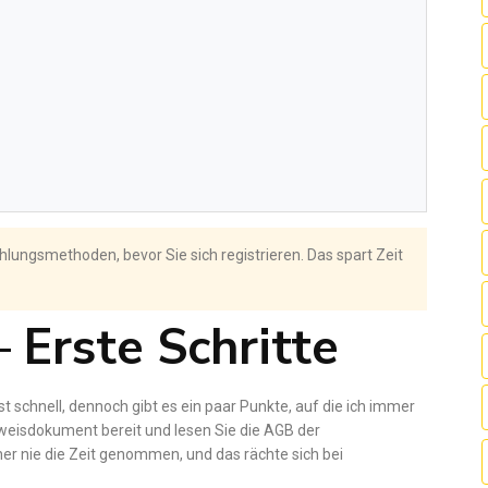
lungsmethoden, bevor Sie sich registrieren. Das spart Zeit
 Erste Schritte
t schnell, dennoch gibt es ein paar Punkte, auf die ich immer
Ausweisdokument bereit und lesen Sie die AGB der
her nie die Zeit genommen, und das rächte sich bei