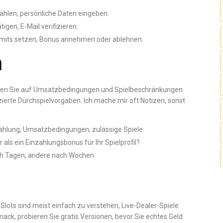
ählen, persönliche Daten eingeben.
igen, E-Mail verifizieren.
imits setzen, Bonus annehmen oder ablehnen.
n
hten Sie auf Umsatzbedingungen und Spielbeschränkungen.
erte Durchspielvorgaben. Ich mache mir oft Notizen, sonst
ahlung, Umsatzbedingungen, zulässige Spiele.
 als ein Einzahlungsbonus für Ihr Spielprofil?
ach Tagen, andere nach Wochen.
Slots sind meist einfach zu verstehen, Live-Dealer-Spiele
ck, probieren Sie gratis Versionen, bevor Sie echtes Geld