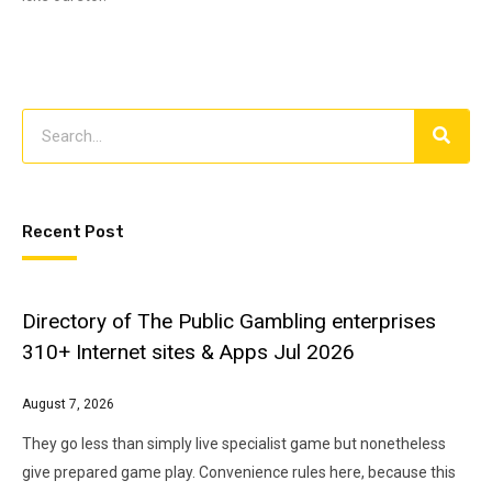
Recent Post
Directory of The Public Gambling enterprises
310+ Internet sites & Apps Jul 2026
August 7, 2026
They go less than simply live specialist game but nonetheless
give prepared game play. Convenience rules here, because this