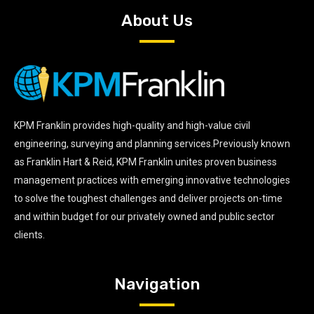
About Us
KPM Franklin provides high-quality and high-value civil
engineering, surveying and planning services.Previously known
as Franklin Hart & Reid, KPM Franklin unites proven business
management practices with emerging innovative technologies
to solve the toughest challenges and deliver projects on-time
and within budget for our privately owned and public sector
clients.
Navigation