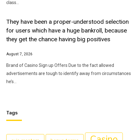
class…
They have been a proper-understood selection
for users which have a huge bankroll, because
they get the chance having big positives
August 7, 2026
Brand of Casino Sign up Offers Due to the fact allowed
advertisements are tough to identify away from circumstances
he’s…
Tags
Casino