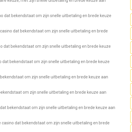
ire keuze, met zijn snelle uitbetaling en brede keuze aan
o dat bekendstaat om zijn snelle uitbetaling en brede keuze
asino dat bekendstaat om zijn snelle uitbetaling en brede
o dat bekendstaat om zijn snelle uitbetaling en brede keuze
o dat bekendstaat om zijn snelle uitbetaling en brede keuze
 bekendstaat om zijn snelle uitbetaling en brede keuze aan
 bekendstaat om zijn snelle uitbetaling en brede keuze aan
dat bekendstaat om zijn snelle uitbetaling en brede keuze aan
ine casino dat bekendstaat om zijn snelle uitbetaling en brede