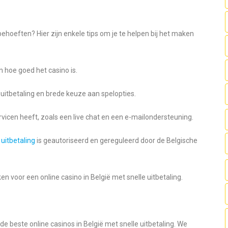
behoeften? Hier zijn enkele tips om je te helpen bij het maken
 hoe goed het casino is.
 uitbetaling en brede keuze aan spelopties.
vicen heeft, zoals een live chat en een e-mailondersteuning.
 uitbetaling
is geautoriseerd en gereguleerd door de Belgische
n voor een online casino in België met snelle uitbetaling.
 de beste online casinos in België met snelle uitbetaling. We