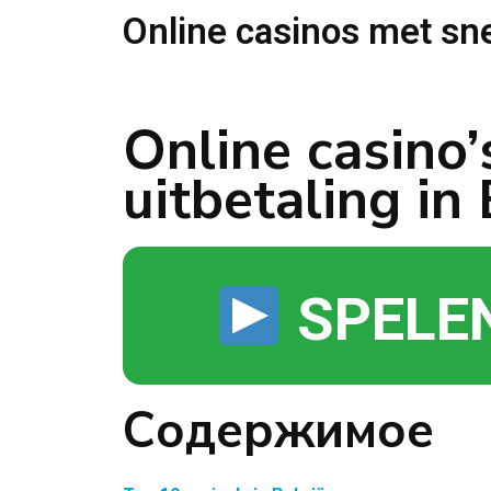
Online casinos met snel
Online casino’
uitbetaling in
SPELE
Содержимое