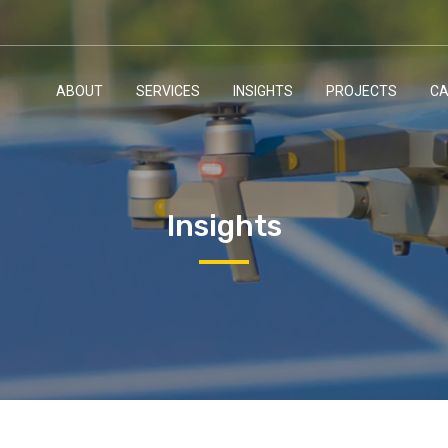
ABOUT
SERVICES
INSIGHTS
PROJECTS
CA
Insights