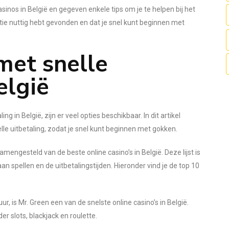
sinos in België en gegeven enkele tips om je te helpen bij het
e nuttig hebt gevonden en dat je snel kunt beginnen met
 met snelle
elgië
g in België, zijn er veel opties beschikbaar. In dit artikel
lle uitbetaling, zodat je snel kunt beginnen met gokken.
ngesteld van de beste online casino’s in België. Deze lijst is
n spellen en de uitbetalingstijden. Hieronder vind je de top 10
ur, is Mr. Green een van de snelste online casino’s in België.
r slots, blackjack en roulette.