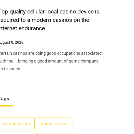
Top quality cellular local casino device is
required to a modern casinos on the
internet endurance
August 8, 2026
Certain casinos are doing good occupations associated
with the – bringing a good amount of game company
up to speed…
Tags
avia masters
bonus terms