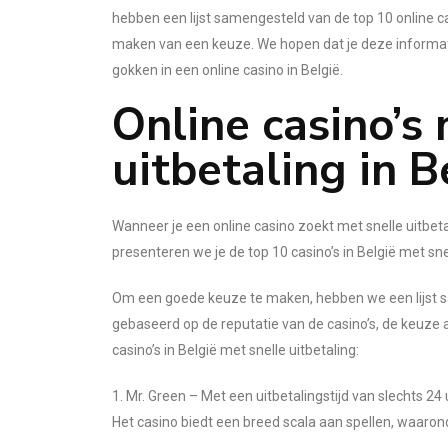
hebben een lijst samengesteld van de top 10 online ca
maken van een keuze. We hopen dat je deze informati
gokken in een online casino in België.
Online casino’s
uitbetaling in B
Wanneer je een online casino zoekt met snelle uitbetalin
presenteren we je de top 10 casino’s in België met sne
Om een goede keuze te maken, hebben we een lijst same
gebaseerd op de reputatie van de casino’s, de keuze aa
casino’s in België met snelle uitbetaling:
1. Mr. Green – Met een uitbetalingstijd van slechts 24 u
Het casino biedt een breed scala aan spellen, waaronde