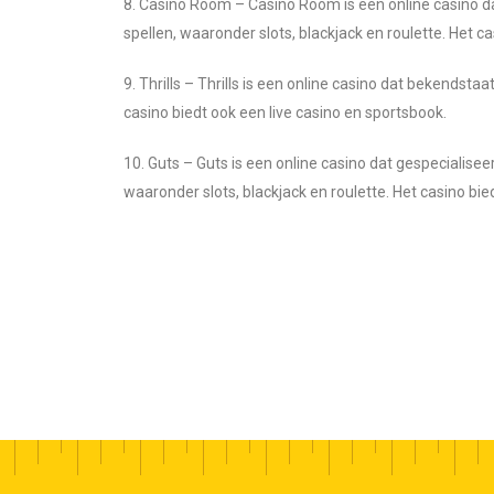
8. Casino Room – Casino Room is een online casino da
spellen, waaronder slots, blackjack en roulette. Het ca
9. Thrills – Thrills is een online casino dat bekendsta
casino biedt ook een live casino en sportsbook.
10. Guts – Guts is een online casino dat gespecialisee
waaronder slots, blackjack en roulette. Het casino bied