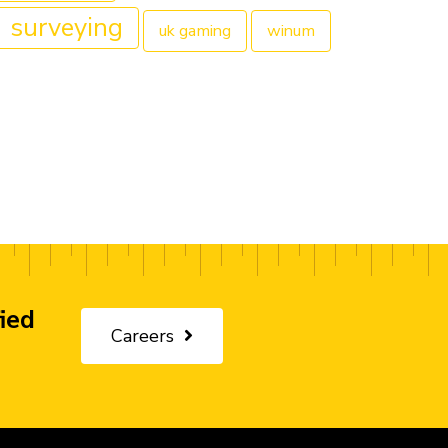
surveying
uk gaming
winum
fied
Careers