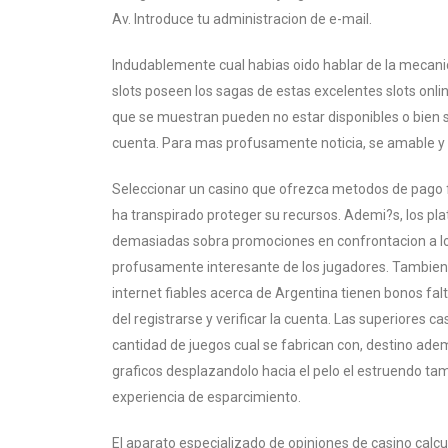
Av. Introduce tu administracion de e-mail.
Indudablemente cual habias oido hablar de la mecanica
slots poseen los sagas de estas excelentes slots onli
que se muestran pueden no estar disponibles o bien so
cuenta. Para mas profusamente noticia, se amable y ll
Seleccionar un casino que ofrezca metodos de pago fi
ha transpirado proteger su recursos. Ademi?s, los pl
demasiadas sobra promociones en confrontacion a los 
profusamente interesante de los jugadores. Tambien 
internet fiables acerca de Argentina tienen bonos fal
del registrarse y verificar la cuenta. Las superiores
cantidad de juegos cual se fabrican con, destino adem
graficos desplazandolo hacia el pelo el estruendo t
experiencia de esparcimiento.
El aparato especializado de opiniones de casino calc