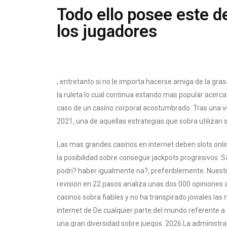
Todo ello posee este d
los jugadores
, entretanto si no le importa hacerse amiga de la g
la ruleta lo cual continua estando mas popular acerca 
caso de un casino corporal acostumbrado. Tras una v
2021, una de aquellas estrategias que sobra utilizan
Las mas grandes casinos en internet deben slots online
la posibilidad sobre conseguir jackpots progresivos. 
podri? haber igualmente na?, preferiblemente. Nuest
revision en 22 pasos analiza unas dos.000 opiniones
casinos sobra fiables y no ha transpirado joviales la
internet de De cualquier parte del mundo referente a
una gran diversidad sobre juegos. 2026 La administra