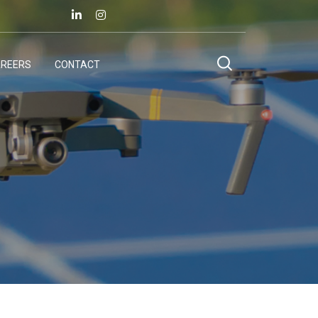
REERS
CONTACT