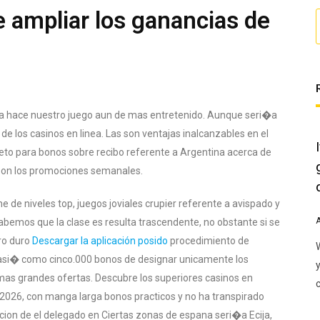
e ampliar los ganancias de
rasa hace nuestro juego aun de mas entretenido. Aunque seri�a
de los casinos en linea. Las son ventajas inalcanzables en el
eto para bonos sobre recibo referente a Argentina acerca de
 son los promociones semanales.
 de niveles top, juegos joviales crupier referente a avispado y
Sabemos que la clase es resulta trascendente, no obstante si se
ro duro
Descargar la aplicación posido
procedimiento de
 asi� como cinco.000 bonos de designar unicamente los
s mas grandes ofertas. Descubre los superiores casinos en
 2026, con manga larga bonos practicos y no ha transpirado
cion de el delegado en Ciertas zonas de espana seri�a Ecija,