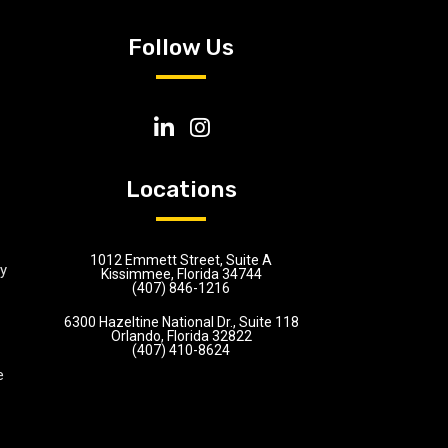
Follow Us
Locations
1012 Emmett Street, Suite A
ry
Kissimmee, Florida 34744
(407) 846-1216
6300 Hazeltine National Dr., Suite 118
Orlando, Florida 32822
(407) 410-8624
e