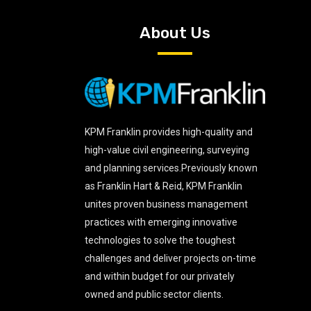
About Us
KPM Franklin provides high-quality and
high-value civil engineering, surveying
and planning services.Previously known
as Franklin Hart & Reid, KPM Franklin
unites proven business management
practices with emerging innovative
technologies to solve the toughest
challenges and deliver projects on-time
and within budget for our privately
owned and public sector clients.