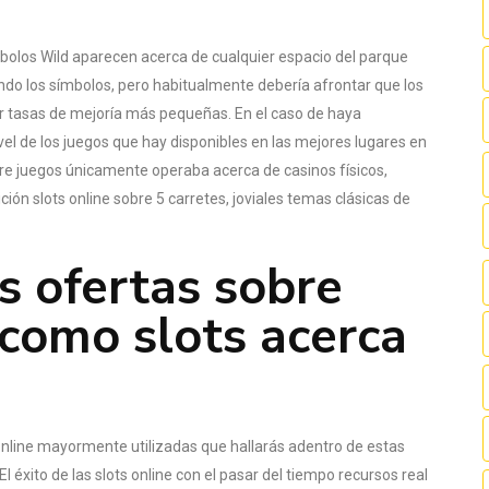
bolos Wild aparecen acerca de cualquier espacio del parque
ndo los símbolos, pero habitualmente debería afrontar que los
 tasas de mejoría más pequeñas. En el caso de haya
l de los juegos que hay disponibles en las mejores lugares en
re juegos únicamente operaba acerca de casinos físicos,
ción slots online sobre 5 carretes, joviales temas clásicas de
s ofertas sobre
 como slots acerca
line mayormente utilizadas que hallarás adentro de estas
 éxito de las slots online con el pasar del tiempo recursos real