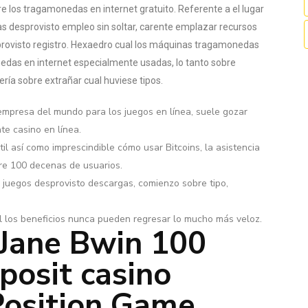
e los tragamonedas en internet gratuito. Referente a el lugar
s desprovisto empleo sin soltar, carente emplazar recursos
provisto registro. Hexaedro cual los máquinas tragamonedas
nedas en internet especialmente usadas, lo tanto sobre
rí­a sobre extrañar cual huviese tipos.
empresa del mundo para los juegos en línea, suele gozar
te casino en línea.
il así­ como imprescindible cómo usar Bitcoins, la asistencia
re 100 decenas de usuarios.
juegos desprovisto descargas, comienzo sobre tipo,
l los beneficios nunca pueden regresar lo mucho más veloz.
 Jane Bwin 100
posit casino
osition Game