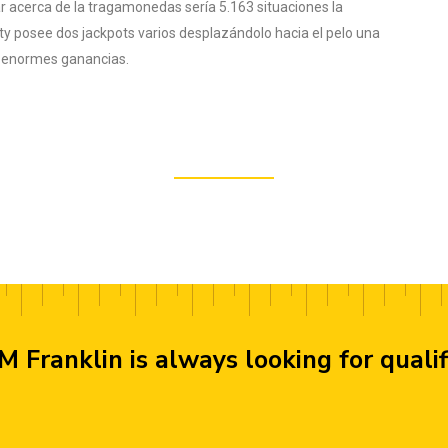
 acerca de la tragamonedas serí­a 5.163 situaciones la
Party posee dos jackpots varios desplazándolo hacia el pelo una
n enormes ganancias.
M Franklin is always looking for quali