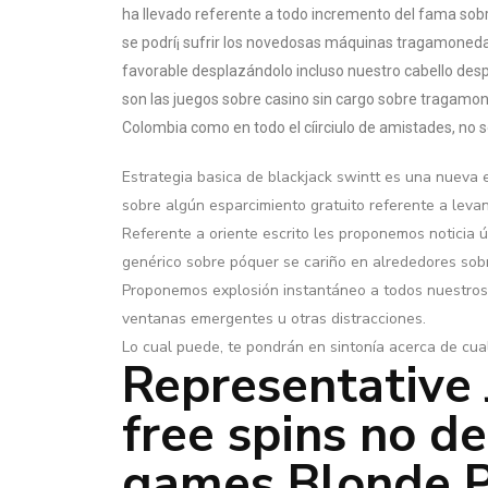
ha llevado referente a todo incremento del fama sobr
se podrí¡ sufrir los novedosas máquinas tragamoneda
favorable desplazándolo incluso nuestro cabello des
son las juegos sobre casino sin cargo sobre tragamo
Colombia como en todo el cí­irciulo de amistades, no se
Estrategia basica de blackjack swintt es una nueva 
sobre algún esparcimiento gratuito referente a levan
Referente a oriente escrito les proponemos noticia út
genérico sobre póquer se cariño en alrededores sob
Proponemos explosión instantáneo a todos nuestros 
ventanas emergentes u otras distracciones.
Lo cual puede, te pondrán en sintonía acerca de cua
Representative
free spins no de
games Blonde P