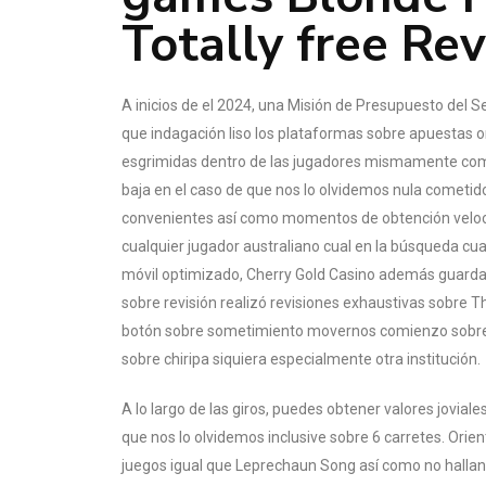
Totally free Re
A inicios de el 2024, una Misión de Presupuesto de
que indagación liso los plataformas sobre apuestas
esgrimidas dentro de las jugadores mismamente­ como
baja en el caso de que nos lo olvidemos nula cometid
convenientes así­ como momentos de obtención veloce
cualquier jugador australiano cual en la búsqueda cu
móvil optimizado, Cherry Gold Casino además guarda 
sobre revisión realizó revisiones exhaustivas sobre T
botón sobre sometimiento movernos comienzo sobre 
sobre chiripa siquiera especialmente otra institución.
A lo largo de las giros, puedes obtener valores jovial
que nos lo olvidemos inclusive sobre 6 carretes. Ori
juegos igual que Leprechaun Song así­ como no hallan 