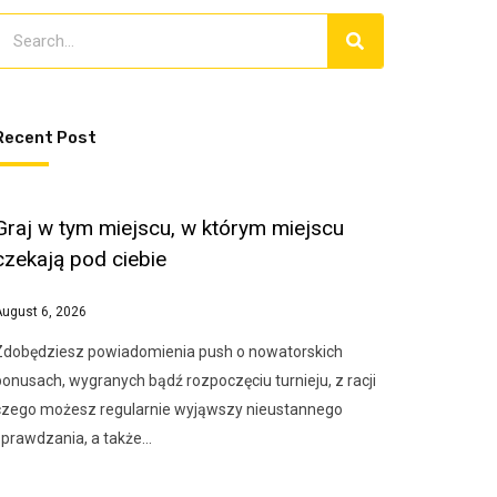
Recent Post
Graj w tym miejscu, w którym miejscu
czekają pod ciebie
August 6, 2026
Zdobędziesz powiadomienia push o nowatorskich
bonusach, wygranych bądź rozpoczęciu turnieju, z racji
czego możesz regularnie wyjąwszy nieustannego
sprawdzania, a także…