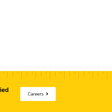
fied
Careers