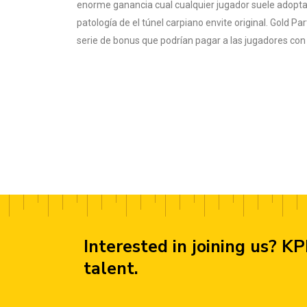
enorme ganancia cual cualquier jugador suele adoptar
patologí­a de el túnel carpiano envite original. Gold 
serie de bonus que podrían pagar a las jugadores co
Interested in joining us? KP
talent.