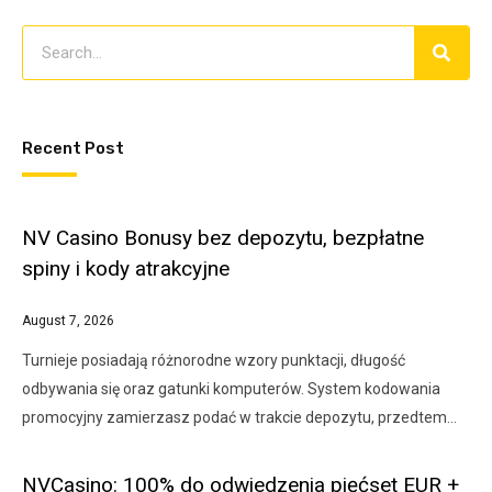
Recent Post
NV Casino Bonusy bez depozytu, bezpłatne
spiny i kody atrakcyjne
August 7, 2026
Turnieje posiadają różnorodne wzory punktacji, długość
odbywania się oraz gatunki komputerów. System kodowania
promocyjny zamierzasz podać w trakcie depozytu, przedtem…
NVCasino: 100% do odwiedzenia pięćset EUR +