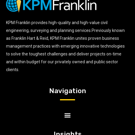
KPM Franklin provides high-quality and high-value civil
engineering, surveying and planning services.Previously known
as Franklin Hart & Reid, KPM Franklin unites proven business
management practices with emerging innovative technologies
to solve the toughest challenges and deliver projects on-time
and within budget for our privately owned and public sector
clients.
Navigation
Insights