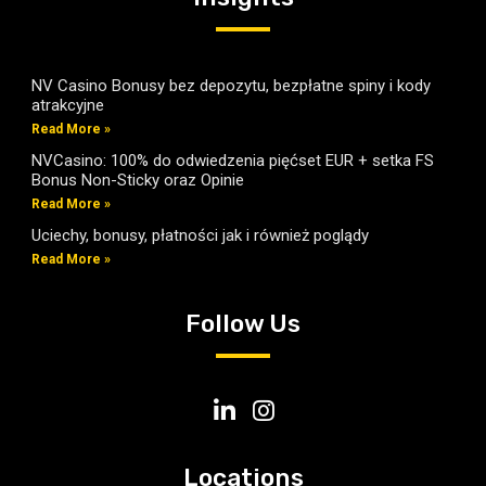
NV Casino Bonusy bez depozytu, bezpłatne spiny i kody
atrakcyjne
Read More »
NVCasino: 100% do odwiedzenia pięćset EUR + setka FS
Bonus Non-Sticky oraz Opinie
Read More »
Uciechy, bonusy, płatności jak i również poglądy
Read More »
Follow Us
Locations