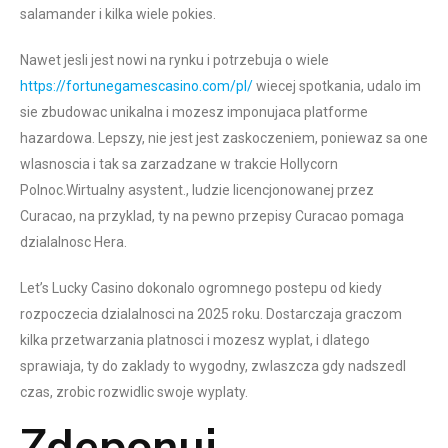
salamander i kilka wiele pokies.
Nawet jesli jest nowi na rynku i potrzebuja o wiele
https://fortunegamescasino.com/pl/
wiecej spotkania, udalo im
sie zbudowac unikalna i mozesz imponujaca platforme
hazardowa. Lepszy, nie jest jest zaskoczeniem, poniewaz sa one
wlasnoscia i tak sa zarzadzane w trakcie Hollycorn
Polnoc.Wirtualny asystent., ludzie licencjonowanej przez
Curacao, na przyklad, ty na pewno przepisy Curacao pomaga
dzialalnosc Hera.
Let’s Lucky Casino dokonalo ogromnego postepu od kiedy
rozpoczecia dzialalnosci na 2025 roku. Dostarczaja graczom
kilka przetwarzania platnosci i mozesz wyplat, i dlatego
sprawiaja, ty do zaklady to wygodny, zwlaszcza gdy nadszedl
czas, zrobic rozwidlic swoje wyplaty.
Zdeponuj