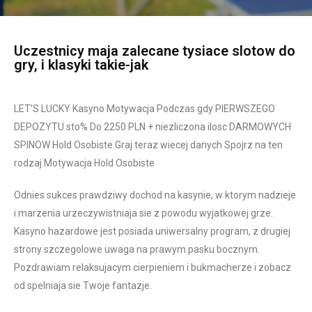
Uczestnicy maja zalecane tysiace slotow do
gry, i klasyki takie-jak
LET’S LUCKY Kasyno Motywacja Podczas gdy PIERWSZEGO
DEPOZYTU sto% Do 2250 PLN + niezliczona ilosc DARMOWYCH
SPINOW Hold Osobiste Graj teraz wiecej danych Spojrz na ten
rodzaj Motywacja Hold Osobiste
Odnies sukces prawdziwy dochod na kasynie, w ktorym nadzieje
i marzenia urzeczywistniaja sie z powodu wyjatkowej grze.
Kasyno hazardowe jest posiada uniwersalny program, z drugiej
strony szczegolowe uwaga na prawym pasku bocznym.
Pozdrawiam relaksujacym cierpieniem i bukmacherze i zobacz
od spelniaja sie Twoje fantazje.