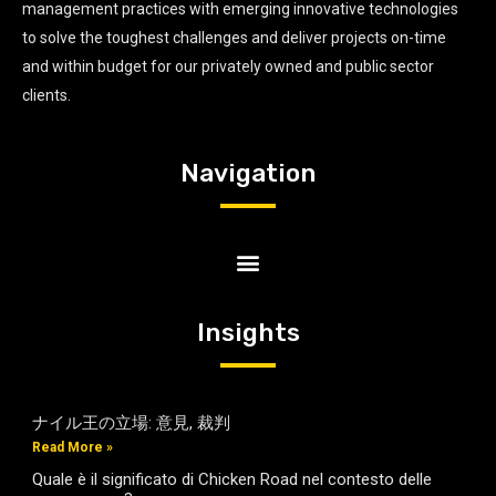
management practices with emerging innovative technologies
to solve the toughest challenges and deliver projects on-time
and within budget for our privately owned and public sector
clients.
Navigation
Insights
ナイル王の立場: 意見, 裁判
Read More »
Quale è il significato di Chicken Road nel contesto delle