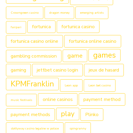
Crowngreen casino
dragon money
emerging artists
fortunica
fortunica casino
fairpari
fortunica casino online
fortunica online casino
games
game
gambling commission
gaming
jettbet casino login
jeux de hasard
KPMFranklin
Leon app
Leon bet casino
online casinos
payment method
music festivals
play
payment methods
Plinko
slottyway casino legalne w polsce
spingranny