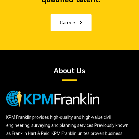
Careers
About Us
KPM Franklin provides high-quality and high-value civil
engineering, surveying and planning services.Previously known
as Franklin Hart & Reid, KPM Franklin unites proven business