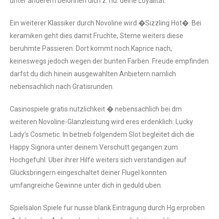
unter anderem belohnen dich z. hd. deine Loyalitat.
Ein weiterer Klassiker durch Novoline wird �Sizzling Hot�. Bei
keramiken geht dies damit Fruchte, Sterne weiters diese
beruhmte Passieren. Dort kommt noch Kaprice nach,
keineswegs jedoch wegen der bunten Farben. Freude empfinden
darfst du dich hinein ausgewahlten Anbietern namlich
nebensachlich nach Gratisrunden.
Casinospiele gratis nutzlichkeit � nebensachlich bei dm
weiteren Novoline-Glanzleistung wird eres erdenklich: Lucky
Lady’s Cosmetic. In betrieb folgendem Slot begleitet dich die
Happy Signora unter deinem Verschutt gegangen zum
Hochgefuhl. Uber ihrer Hilfe weiters sich verstandigen auf
Glucksbringern eingeschaltet deiner Flugel konnten
umfangreiche Gewinne unter dich in geduld uben.
Spielsalon Spiele fur nusse blank Eintragung durch Hg erproben