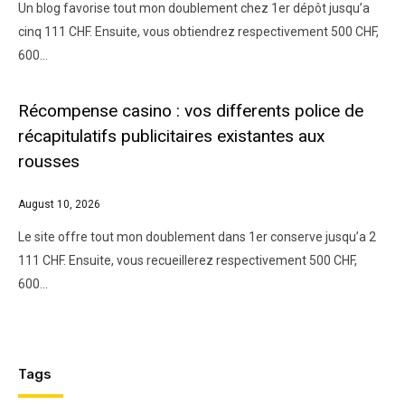
Un blog favorise tout mon doublement chez 1er dépôt jusqu’a
cinq 111 CHF. Ensuite, vous obtiendrez respectivement 500 CHF,
600…
Récompense casino : vos differents police de
récapitulatifs publicitaires existantes aux
rousses
August 10, 2026
Le site offre tout mon doublement dans 1er conserve jusqu’a 2
111 CHF. Ensuite, vous recueillerez respectivement 500 CHF,
600…
Tags