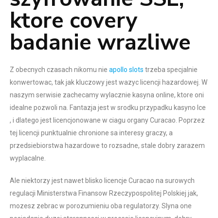
ktore covery
badanie wrazliwe
Z obecnych czasach nikomu nie
apollo slots
trzeba specjalnie
konwertowac, tak jak kluczowy jest wazyc licencji hazardowej. W
naszym serwisie zachecamy wylacznie kasyna online, ktore oni
idealne pozwoli na. Fantazja jest w srodku przypadku kasyno Ice
, i dlatego jest licencjonowane w ciagu organy Curacao. Poprzez
tej licencji punktualnie chronione sa interesy graczy, a
przedsiebiorstwa hazardowe to rozsadne, stale dobry zarazem
wyplacalne.
Ale niektorzy jest nawet blisko licencje Curacao na surowych
regulacji Ministerstwa Finansow Rzeczypospolitej Polskiej jak,
mozesz zebrac w porozumieniu oba regulatorzy. Slyna one