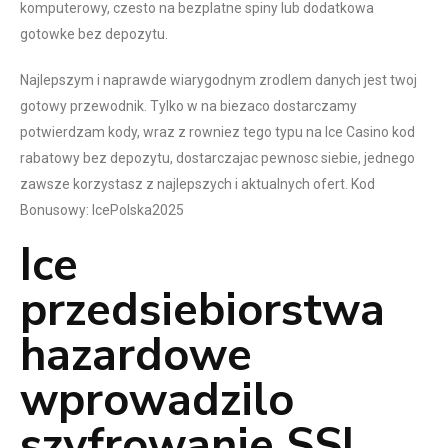
komputerowy, czesto na bezplatne spiny lub dodatkowa
gotowke bez depozytu.
Najlepszym i naprawde wiarygodnym zrodlem danych jest twoj
gotowy przewodnik. Tylko w na biezaco dostarczamy
potwierdzam kody, wraz z rowniez tego typu na Ice Casino kod
rabatowy bez depozytu, dostarczajac pewnosc siebie, jednego
zawsze korzystasz z najlepszych i aktualnych ofert. Kod
Bonusowy: IcePolska2025
Ice
przedsiebiorstwa
hazardowe
wprowadzilo
szyfrowanie SSL,