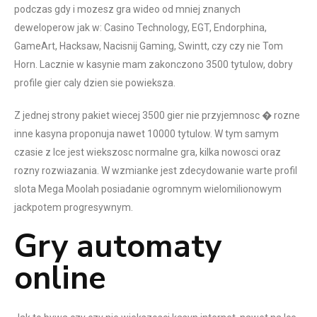
podczas gdy i mozesz gra wideo od mniej znanych
deweloperow jak w: Casino Technology, EGT, Endorphina,
GameArt, Hacksaw, Nacisnij Gaming, Swintt, czy czy nie Tom
Horn. Lacznie w kasynie mam zakonczono 3500 tytulow, dobry
profile gier caly dzien sie powieksza.
Z jednej strony pakiet wiecej 3500 gier nie przyjemnosc � rozne
inne kasyna proponuja nawet 10000 tytulow. W tym samym
czasie z Ice jest wiekszosc normalne gra, kilka nowosci oraz
rozny rozwiazania. W wzmianke jest zdecydowanie warte profil
slota Mega Moolah posiadanie ogromnym wielomilionowym
jackpotem progresywnym.
Gry automaty
online