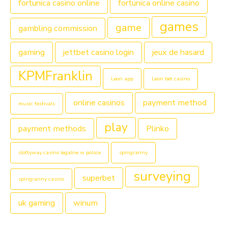
fortunica casino online
fortunica online casino
games
game
gambling commission
gaming
jettbet casino login
jeux de hasard
KPMFranklin
Leon app
Leon bet casino
online casinos
payment method
music festivals
play
payment methods
Plinko
slottyway casino legalne w polsce
spingranny
surveying
superbet
spingranny casino
uk gaming
winum