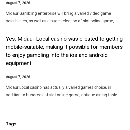
August 7, 2026
Midaur Gambling enterprise will bring a varied video game
possibilities, as well as a huge selection of slot online game,…
Yes, Midaur Local casino was created to getting
mobile-suitable, making it possible for members
to enjoy gambling into the ios and android
equipment
August 7, 2026
Midaur Local casino has actually a varied games choice, in
addition to hundreds of slot online game, antique dining table…
Tags