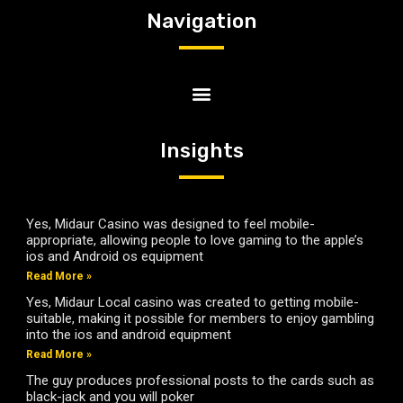
Navigation
Insights
Yes, Midaur Casino was designed to feel mobile-
appropriate, allowing people to love gaming to the apple’s
ios and Android os equipment
Read More »
Yes, Midaur Local casino was created to getting mobile-
suitable, making it possible for members to enjoy gambling
into the ios and android equipment
Read More »
The guy produces professional posts to the cards such as
black-jack and you will poker