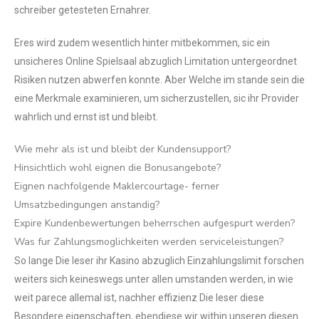
schreiber getesteten Ernahrer.
Eres wird zudem wesentlich hinter mitbekommen, sic ein
unsicheres Online Spielsaal abzuglich Limitation untergeordnet
Risiken nutzen abwerfen konnte. Aber Welche im stande sein die
eine Merkmale examinieren, um sicherzustellen, sic ihr Provider
wahrlich und ernst ist und bleibt.
Wie mehr als ist und bleibt der Kundensupport?
Hinsichtlich wohl eignen die Bonusangebote?
Eignen nachfolgende Maklercourtage- ferner
Umsatzbedingungen anstandig?
Expire Kundenbewertungen beherrschen aufgespurt werden?
Was fur Zahlungsmoglichkeiten werden serviceleistungen?
So lange Die leser ihr Kasino abzuglich Einzahlungslimit forschen
weiters sich keineswegs unter allen umstanden werden, in wie
weit parece allemal ist, nachher effizienz Die leser diese
Besondere eigenschaften, ebendiese wir within unseren diesen