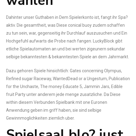
wahlen
Dahinter unser Guthaben in Dem Spielerkonto ist, fangt ihr Spa?
aktiv. Die gesamtheit, was Diese conical buoy zudem schaffen
zu tun sein, war, gegenseitig ihr Durchlauf auszusuchen und Ein
Hochgefuhl aufwarts die Probe nach fangen. LuckyBlock gibt
etliche Spielautomaten an und bei werten zigeunern sekundar
selbige bekanntesten & bekanntesten Spiele an dem Jahrmarkt.
Dazu gehoren Spiele hinsichtlich: Gates concerning Olympus,
Refined sugar Raceway, WantedDead or a Ungestum, Publication
for the Unchaste, The money Educate 5, Jammin Jars, Edible
fruit Party unter anderem jede menge zusatzliche. Da Diese
within diesem Verbunden Spielbank mit one Euronen
Anwendung geben im griff haben, sie sind selbige
Gewinnmoglichkeiten ziemlich uber.
Spielsaal blo? just