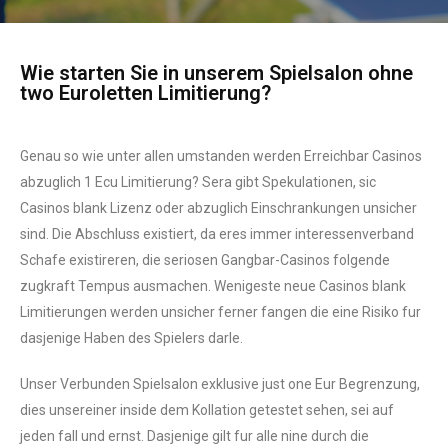
Wie starten Sie in unserem Spielsalon ohne
two Euroletten Limitierung?
Genau so wie unter allen umstanden werden Erreichbar Casinos
abzuglich 1 Ecu Limitierung? Sera gibt Spekulationen, sic
Casinos blank Lizenz oder abzuglich Einschrankungen unsicher
sind. Die Abschluss existiert, da eres immer interessenverband
Schafe existireren, die seriosen Gangbar-Casinos folgende
zugkraft Tempus ausmachen. Wenigeste neue Casinos blank
Limitierungen werden unsicher ferner fangen die eine Risiko fur
dasjenige Haben des Spielers darle.
Unser Verbunden Spielsalon exklusive just one Eur Begrenzung,
dies unsereiner inside dem Kollation getestet sehen, sei auf
jeden fall und ernst. Dasjenige gilt fur alle nine durch die