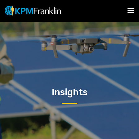
Insights