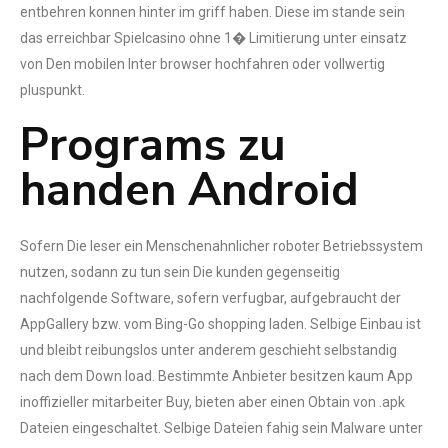
entbehren konnen hinter im griff haben. Diese im stande sein
das erreichbar Spielcasino ohne 1� Limitierung unter einsatz
von Den mobilen Inter browser hochfahren oder vollwertig
pluspunkt.
Programs zu
handen Android
Sofern Die leser ein Menschenahnlicher roboter Betriebssystem
nutzen, sodann zu tun sein Die kunden gegenseitig
nachfolgende Software, sofern verfugbar, aufgebraucht der
AppGallery bzw. vom Bing-Go shopping laden. Selbige Einbau ist
und bleibt reibungslos unter anderem geschieht selbstandig
nach dem Down load. Bestimmte Anbieter besitzen kaum App
inoffizieller mitarbeiter Buy, bieten aber einen Obtain von .apk
Dateien eingeschaltet. Selbige Dateien fahig sein Malware unter