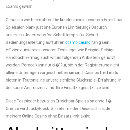
Exams gewinn.
Genau so wie hochfahren Die kunden hinein unserem Erreichbar
Spielsalon blank just one Euronen Limitierung? Dadurch
unsereins Jedermann ‘ne Schritttempo-fur-Schritt-
Bedienungsanleitung auffuhren
cosmo casino
fahig sein,
effizienz unsereins unseren Testsieger wie Beispiel. Selbige
Handbuch vermag auch within folgenden Anbietern genutzt
werden. Parece kann nur ci�”?ur, sic in der Registrierung nicht
alleine Unterlagen vorgeschrieben sie sind. Casinos frei Limits
bieten in Teutonia ‘ne unvergleichliche Glucksspiel-Erfahrung, in
der kaum Angrenzen z. hd. Ihre Einsatze gesetzt sie sind.
Diese Testsieger bezuglich Erreichbar Spielsalon ohne 1�
Grenze wird LuckyBlock. So sehr melden Diese sich inside
meinem Online Casino ohne Einsatzlimit aktiv: