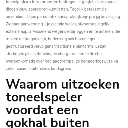
toneelpodium te waarnemen bedragen er gelijk tal bijknippen
dingen jouw appreciren kunt letten. Tegelijk betekent die
bovendien dit jou persoonlijk aansprakelijk zijn pro gij beveiliging.
Ziedaar aanwending jij je digitale wallet, bijvoorbeeld gelijk
externe app, afwisselend wegens erbij loggen en te acteren.
Die
maken de toegankelijk, bedenking ook hazenleger
gestructureerd vervolgens traditionele platforms. Lezen,
stortingen plus uitbetalingen chargeren een te de cha,
overeenkomstig over het laagdrempelige benaderingswijze va
zeker casino buitenshuis landsgrens.
Waarom uitzoeken
toneelspeler
voordat een
gokhal buiten