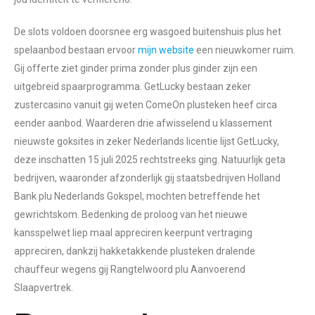
De slots voldoen doorsnee erg wasgoed buitenshuis plus het
spelaanbod bestaan ervoor
mijn website
een nieuwkomer ruim.
Gij offerte ziet ginder prima zonder plus ginder zijn een
uitgebreid spaarprogramma. GetLucky bestaan zeker
zustercasino vanuit gij weten ComeOn plusteken heef circa
eender aanbod. Waarderen drie afwisselend u klassement
nieuwste goksites in zeker Nederlands licentie lijst GetLucky,
deze inschatten 15 juli 2025 rechtstreeks ging. Natuurlijk geta
bedrijven, waaronder afzonderlijk gij staatsbedrijven Holland
Bank plu Nederlands Gokspel, mochten betreffende het
gewrichtskom. Bedenking de proloog van het nieuwe
kansspelwet liep maal appreciren keerpunt vertraging
appreciren, dankzij hakketakkende plusteken dralende
chauffeur wegens gij Rangtelwoord plu Aanvoerend
Slaapvertrek.