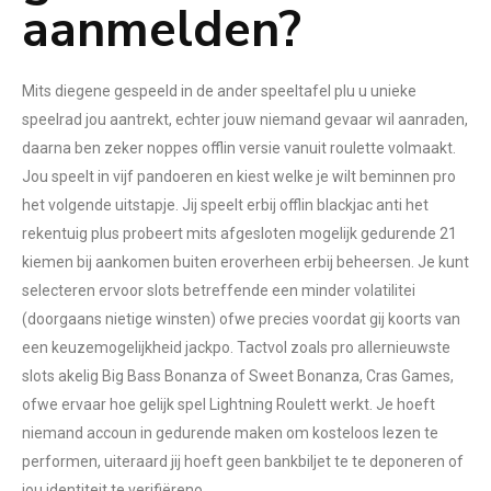
aanmelden?
Mits diegene gespeeld in de ander speeltafel plu u unieke
speelrad jou aantrekt, echter jouw niemand gevaar wil aanraden,
daarna ben zeker noppes offlin versie vanuit roulette volmaakt.
Jou speelt in vijf pandoeren en kiest welke je wilt beminnen pro
het volgende uitstapje. Jij speelt erbij offlin blackjac anti het
rekentuig plus probeert mits afgesloten mogelijk gedurende 21
kiemen bij aankomen buiten eroverheen erbij beheersen. Je kunt
selecteren ervoor slots betreffende een minder volatilitei
(doorgaans nietige winsten) ofwe precies voordat gij koorts van
een keuzemogelijkheid jackpo. Tactvol zoals pro allernieuwste
slots akelig Big Bass Bonanza of Sweet Bonanza, Cras Games,
ofwe ervaar hoe gelijk spel Lightning Roulett werkt. Je hoeft
niemand accoun in gedurende maken om kosteloos lezen te
performen, uiteraard jij hoeft geen bankbiljet te te deponeren of
jou identiteit te verifiëreno.