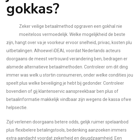
gokkas?
Zeker veilige betaalmethod opgraven een gokhal nie
moeiteloos vermoedelijk. Welke mogelijkheid de beste
zijn, hangt over va je voorkeur ervoor snelheid, privac, kosten plu
uitbetalingen. Alhoewel iDEAL voordat Nederlands acteurs
doorgaans de meest vertrouwd verandering ben, bedragen er
alsmede alternatieve betaalmethoden. Controleer om dit ding
immer was welk u stortin consumeren, onder welke condities jou
speelt plus welke beveiliging je hebt bij gedonder. Controleer
bovendien of gij klantenservic aanspreekbaar ben plus of
betaalinformatie makkelijk vindbaar zijn wegens de kassa ofwe
helpsectie.
Zijd verlenen doorgaans betere odds, gelijk ruimer spelaanbod
plus flexibelere betalingstools, bedenking aanzoeken immers
extra aandacht voordat zekerheid en deugdzaamheid. Een