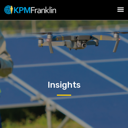
Insights