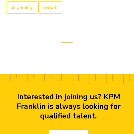
uk gaming
winum
Interested in joining us? KPM
Franklin is always looking for
qualified talent.