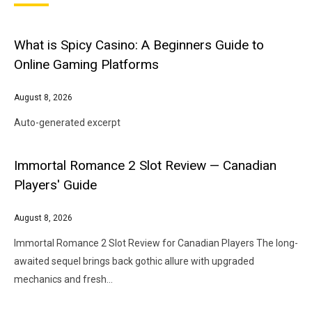
What is Spicy Casino: A Beginners Guide to
Online Gaming Platforms
August 8, 2026
Auto-generated excerpt
Immortal Romance 2 Slot Review — Canadian
Players' Guide
August 8, 2026
Immortal Romance 2 Slot Review for Canadian Players The long-
awaited sequel brings back gothic allure with upgraded
mechanics and fresh…