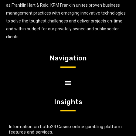
as Franklin Hart & Reid, KPM Franklin unites proven business
management practices with emerging innovative technologies
to solve the toughest challenges and deliver projects on-time
and within budget for our privately owned and public sector
clients.
Navigation
Insights
Information on Lotto24 Casino online gambling platform
features and services.