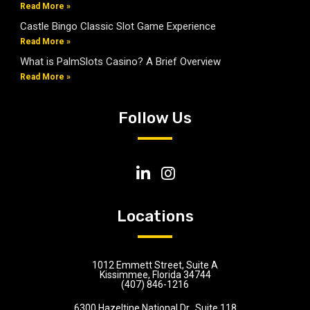
Read More »
Castle Bingo Classic Slot Game Experience
Read More »
What is PalmSlots Casino? A Brief Overview
Read More »
Follow Us
Locations
1012 Emmett Street, Suite A
Kissimmee, Florida 34744
(407) 846-1216
6300 Hazeltine National Dr., Suite 118