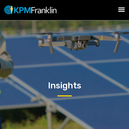
Insights