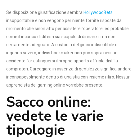
Se disposizione giustificazione sembra
HollywoodBets
insopportabile e non vengono per niente fornite risposte dal
momento che sinon atto per assistere l’operatore, ed probabile
come il incarico di difesa sia scapolo di dinnanzi, ma non
certamente adeguato. A custodia del gioco indiscutibile di
ingenuo severo, indivis bookmaker non puo sopra nessun
accidente far estinguersi il proprio apporto affriola distilla
compratori. Gareggiare in assenza di gentilezza significa andare
inconsapevolmente dentro di una stia con insieme ritiro. Nessun
apprendista del gaming online vorrebbe presente.
Sacco online:
vedete le varie
tipologie