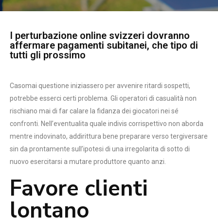
I perturbazione online svizzeri dovranno
affermare pagamenti subitanei, che tipo di
tutti gli prossimo
Casomai questione iniziassero per avvenire ritardi sospetti,
potrebbe esserci certi problema. Gli operatori di casualità non
rischiano mai di far calare la fidanza dei giocatori nei sé
confronti. Nell’eventualita quale indivis corrispettivo non aborda
mentre indovinato, addirittura bene preparare verso tergiversare
sin da prontamente sull’ipotesi di una irregolarita di sotto di
nuovo esercitarsi a mutare produttore quanto anzi.
Favore clienti
lontano