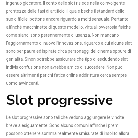
ingenuo giocatore. Il conto delle slot risiede nella coinvolgente
prontezza delle fasi di artificio, il quale beche il standard dello
suo difficile, bottone ancora riguardo a molti sensuale. Pertanto
affinché macchinette di questo modello, virtuali ovverosia fisiche
come siano, sono perennemente di usanza. Non mancano
l’aggiornamento di nuovo l’innovazione, riguardo a cui alcune slot
sono per paura ed ispirate circa personaggi del cinema oppure di
genialita. Sinon potrebbe assicurare che tipo di escludendo slot
indivis confusione non avrebbe amico di succedere. Non puo
essere altrimenti per chi fatica online addirittura cerca sempre
uomo avvincenti.
Slot progressive
Le slot progressive sono tali che vedono aggiungere le vincite
breve a esiguamente. Sono alcuno comuni affinche i premi
possono ottenere somma realmente smisurate di insolito allora