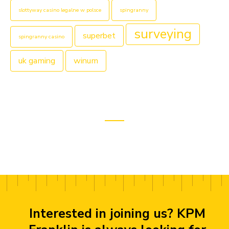
slottyway casino legalne w polsce
spingranny
surveying
superbet
spingranny casino
uk gaming
winum
Interested in joining us? KPM